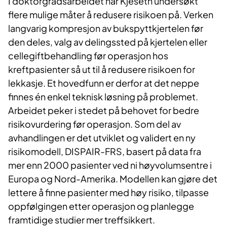
I doktorgradsarbeidet har Kjeseth undersøkt
flere mulige måter å redusere risikoen på. Verken
langvarig kompresjon av bukspyttkjertelen før
den deles, valg av delingssted på kjertelen eller
cellegiftbehandling før operasjon hos
kreftpasienter så ut til å redusere risikoen for
lekkasje. Et hovedfunn er derfor at det neppe
finnes én enkel teknisk løsning på problemet.
Arbeidet peker i stedet på behovet for bedre
risikovurdering før operasjon. Som del av
avhandlingen er det utviklet og validert en ny
risikomodell, DISPAIR-FRS, basert på data fra
mer enn 2000 pasienter ved ni høyvolumsentre i
Europa og Nord-Amerika. Modellen kan gjøre det
lettere å finne pasienter med høy risiko, tilpasse
oppfølgingen etter operasjon og planlegge
framtidige studier mer treffsikkert.