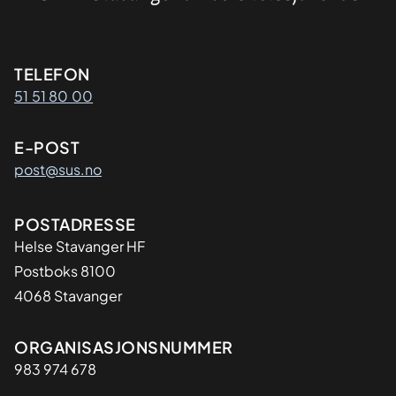
Kontaktinformasjon
TELEFON
51 51 80 00
E-POST
post@sus.no
Adresse
POSTADRESSE
Helse Stavanger HF
Postboks 8100
4068 Stavanger
Organisasjon
ORGANISASJONSNUMMER
983 974 678