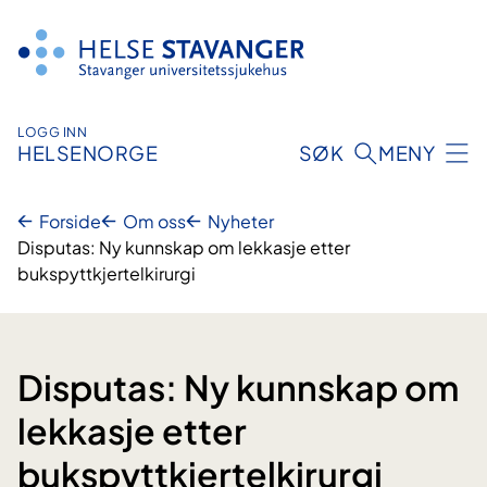
Hopp
til
innhold
LOGG INN
HELSENORGE
SØK
MENY
Forside
Om oss
Nyheter
Disputas: Ny kunnskap om lekkasje etter
bukspyttkjertelkirurgi
Disputas: Ny kunnskap om
lekkasje etter
bukspyttkjertelkirurgi