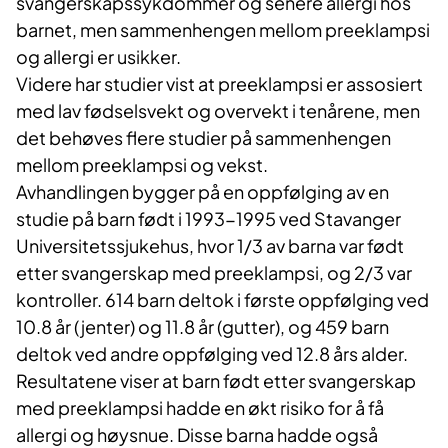
svangerskapssykdommer og senere allergi hos
barnet, men sammenhengen mellom preeklampsi
og allergi er usikker.
Videre har studier vist at preeklampsi er assosiert
med lav fødselsvekt og overvekt i tenårene, men
det behøves flere studier på sammenhengen
mellom preeklampsi og vekst.
Avhandlingen bygger på en oppfølging av en
studie på barn født i 1993-1995 ved Stavanger
Universitetssjukehus, hvor 1/3 av barna var født
etter svangerskap med preeklampsi, og 2/3 var
kontroller. 614 barn deltok i første oppfølging ved
10.8 år (jenter) og 11.8 år (gutter), og 459 barn
deltok ved andre oppfølging ved 12.8 års alder.
Resultatene viser at barn født etter svangerskap
med preeklampsi hadde en økt risiko for å få
allergi og høysnue. Disse barna hadde også