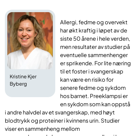
Allergi, fedme og overvekt
har økt kraftig i løpet av de
siste 50 årene i hele verden,
men resultater av studier på
eventuelle sammenhenger
er sprikende. For lite næring
til et foster i svangerskap
Kristine Kjer
kan være en risiko for
Byberg
senere fedme og sykdom
hos barnet. Preeklampsi er
en sykdom som kan oppstå
i andre halvdel av et svangerskap, med høyt
blodtrykk og proteiner i kvinnens urin. Studier
viser en sammenheng mellom