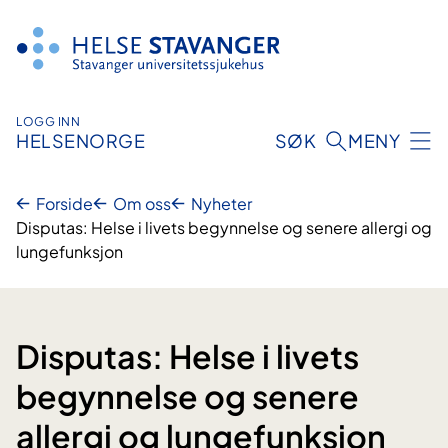
Hopp
til
innhold
LOGG INN
HELSENORGE
SØK
MENY
Forside
Om oss
Nyheter
Disputas: Helse i livets begynnelse og senere allergi og
lungefunksjon
Disputas: Helse i livets
begynnelse og senere
allergi og lungefunksjon