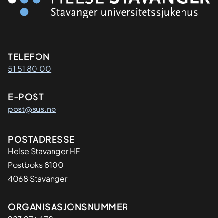
Kontaktinformasjon
TELEFON
51 51 80 00
E-POST
post@sus.no
Adresse
POSTADRESSE
Helse Stavanger HF
Postboks 8100
4068 Stavanger
Organisasjon
ORGANISASJONSNUMMER