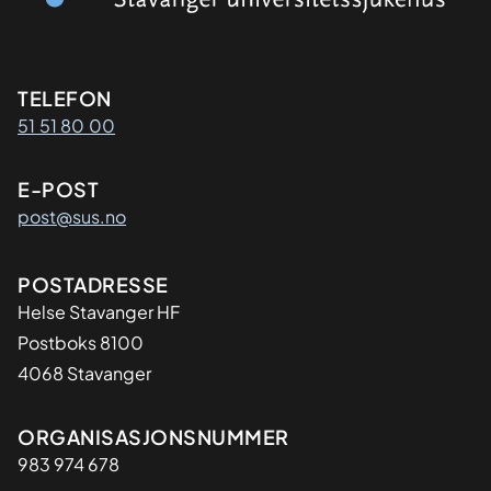
Kontaktinformasjon
TELEFON
51 51 80 00
E-POST
post@sus.no
Adresse
POSTADRESSE
Helse Stavanger HF
Postboks 8100
4068 Stavanger
Organisasjon
ORGANISASJONSNUMMER
983 974 678