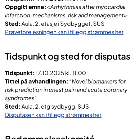
Oppgitt emne:
«Arrhythmias after myocardial
infarction: mechanisms, risk and management»
Sted:
Aula, 2. etasje i Sydbygget, SUS
P
røveforelesningen
kan i tillegg strømmes her
Tidspunkt og sted for disputas
Tidspunkt:
17.10.2025 kl. 11.00
Tittel på avhandlingen:
“Novel biomarkers for
risk prediction in chest pain and acute coronary
syndromes”
Sted:
Aula, 2. etg sydbygg, SUS
Disputasen kan i tillegg strømmes her
Bedømmelseskomité