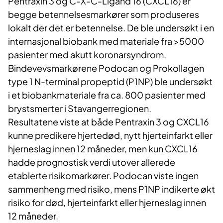
Pentraxin 3 og C-X-C-Ligand 16 (CXCL16) er
begge betennelsesmarkører som produseres
lokalt der det er betennelse. De ble undersøkt i en
internasjonal biobank med materiale fra >5000
pasienter med akutt koronarsyndrom.
Bindevevsmarkørene Podocan og Prokollagen
type 1 N-terminal propeptid (P1NP) ble undersøkt
i et biobankmateriale fra ca. 800 pasienter med
brystsmerter i Stavangerregionen.
Resultatene viste at både Pentraxin 3 og CXCL16
kunne predikere hjertedød, nytt hjerteinfarkt eller
hjerneslag innen 12 måneder, men kun CXCL16
hadde prognostisk verdi utover allerede
etablerte risikomarkører. Podocan viste ingen
sammenheng med risiko, mens P1NP indikerte økt
risiko for død, hjerteinfarkt eller hjerneslag innen
12 måneder.