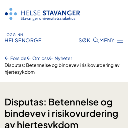
Hopp
til
innhold
LOGG INN
HELSENORGE
SØK
MENY
Forside
Om oss
Nyheter
Disputas: Betennelse og bindevev i risikovurdering av
hjertesykdom
Disputas: Betennelse og
bindevev i risikovurdering
av hjertesykdom