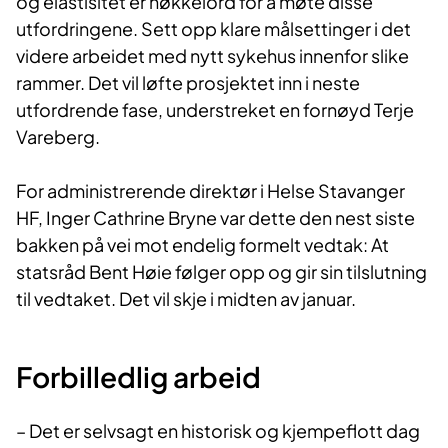
og elastisitet er nøkkelord for å møte disse
utfordringene. Sett opp klare målsettinger i det
videre arbeidet med nytt sykehus innenfor slike
rammer. Det vil løfte prosjektet inn i neste
utfordrende fase, understreket en fornøyd Terje
Vareberg.
For administrerende direktør i Helse Stavanger
HF, Inger Cathrine Bryne var dette den nest siste
bakken på vei mot endelig formelt vedtak: At
statsråd Bent Høie følger opp og gir sin tilslutning
til vedtaket. Det vil skje i midten av januar.​
Forbilledlig arbeid
– Det er selvsagt en historisk og kjempeflott dag