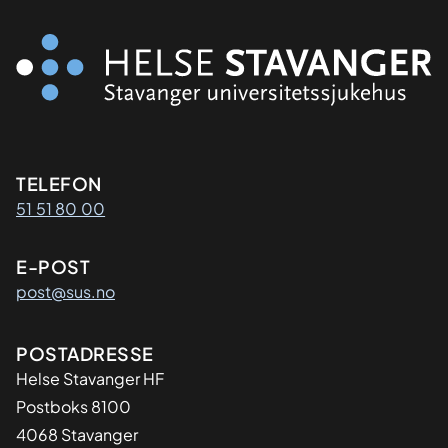
Kontaktinformasjon
TELEFON
51 51 80 00
E-POST
post@sus.no
Adresse
POSTADRESSE
Helse Stavanger HF
Postboks 8100
4068 Stavanger