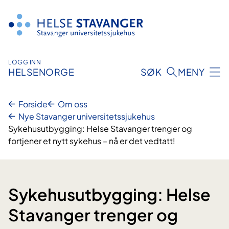
Hopp
til
innhold
LOGG INN
HELSENORGE
SØK
MENY
Forside
Om oss
Nye Stavanger universitetssjukehus
Sykehusutbygging: Helse Stavanger trenger og
fortjener et nytt sykehus – nå er det vedtatt!
Sykehusutbygging: Helse
Stavanger trenger og