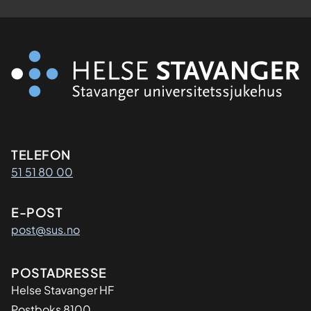
Kontaktinformasjon
TELEFON
51 51 80 00
E-POST
post@sus.no
Adresse
POSTADRESSE
Helse Stavanger HF
Postboks 8100