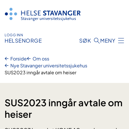
Hopp
til
innhold
LOGG INN
HELSENORGE
SØK
MENY
Forside
Om oss
Nye Stavanger universitetssjukehus
SUS2023 inngår avtale om heiser
SUS2023 inngår avtale om
heiser