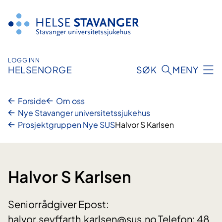
Hopp
til
innhold
LOGG INN
HELSENORGE
SØK
MENY
Forside
Om oss
Nye Stavanger universitetssjukehus
Prosjektgruppen Nye SUS
Halvor S Karlsen
Halvor S Karlsen
Seniorrådgiver Epost:
halvor.seyffarth.karlsen@sus.no Telefon: 48