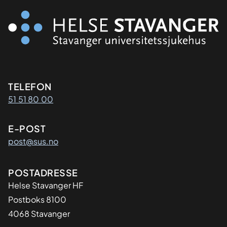
Kontaktinformasjon
TELEFON
51 51 80 00
E-POST
post@sus.no
Adresse
POSTADRESSE
Helse Stavanger HF
Postboks 8100
4068 Stavanger