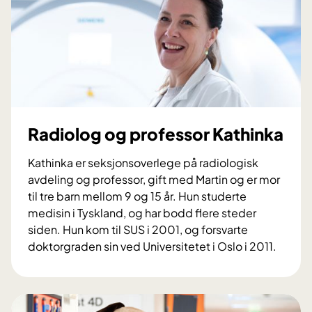
e
k
t
l
e
d
e
r
Radiolog og professor Kathinka
M
a
Kathinka er seksjonsoverlege på radiologisk
r
avdeling og professor, gift med Martin og er mor
i
til tre barn mellom 9 og 15 år. Hun studerte
a
medisin i Tyskland, og har bodd flere steder
n
siden. Hun kom til SUS i 2001, og forsvarte
n
doktorgraden sin ved Universitetet i Oslo i 2011.
e
R
a
d