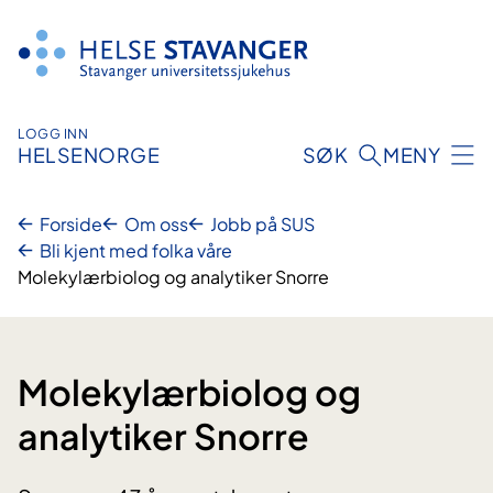
Hopp
til
innhold
LOGG INN
HELSENORGE
SØK
MENY
Forside
Om oss
Jobb på SUS
Bli kjent med folka våre
Molekylærbiolog og analytiker Snorre
Molekylærbiolog og
analytiker Snorre