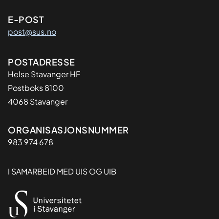
E-POST
post@sus.no
Adresse
POSTADRESSE
Helse Stavanger HF
Postboks 8100
4068 Stavanger
Organisasjon
ORGANISASJONSNUMMER
983 974 678
I SAMARBEID MED UIS OG UIB