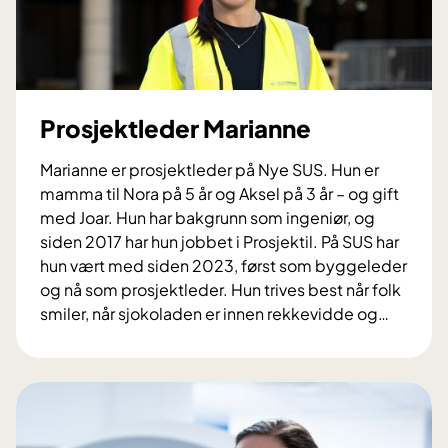
l
e
g
e
E
Prosjektleder Marianne
i
n
Marianne er prosjektleder på Nye SUS. Hun er
a
mamma til Nora på 5 år og Aksel på 3 år – og gift
r
med Joar. Hun har bakgrunn som ingeniør, og
J
siden 2017 har hun jobbet i Prosjektil. På SUS har
o
hun vært med siden 2023, først som byggeleder
h
og nå som prosjektleder. Hun trives best når folk
a
smiler, når sjokoladen er innen rekkevidde og
…
n
P
r
o
s
j