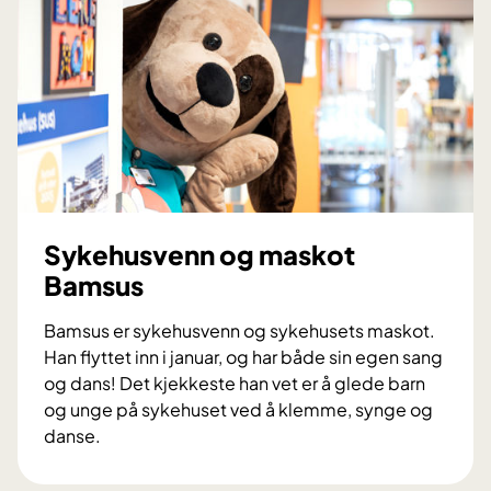
i
o
l
o
g
o
g
p
r
o
Sykehusvenn og maskot
f
Bamsus
e
s
Bamsus er sykehusvenn og sykehusets maskot.
s
Han flyttet inn i januar, og har både sin egen sang
o
og dans! Det kjekkeste han vet er å glede barn
r
og unge på sykehuset ved å klemme, synge og
K
danse.
a
S
t
y