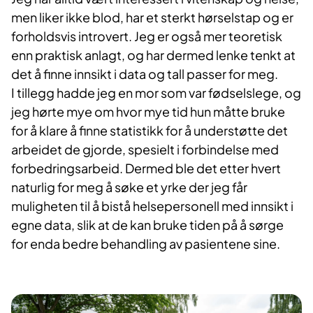
men liker ikke blod, har et sterkt hørselstap og er
forholdsvis introvert. Jeg er også mer teoretisk
enn praktisk anlagt, og har dermed lenke tenkt at
det å finne innsikt i data og tall passer for meg.
I tillegg hadde jeg en mor som var fødselslege, og
jeg hørte mye om hvor mye tid hun måtte bruke
for å klare å finne statistikk for å understøtte det
arbeidet de gjorde, spesielt i forbindelse med
forbedringsarbeid. Dermed ble det etter hvert
naturlig for meg å søke et yrke der jeg får
muligheten til å bistå helsepersonell med innsikt i
egne data, slik at de kan bruke tiden på å sørge
for enda bedre behandling av pasientene sine.