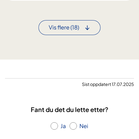
l
i
n
i
Vis flere
(18)
s
k
e
r
n
æ
r
i
Sist oppdatert 17.07.2025
n
g
s
Fant du det du lette etter?
f
y
Ja
Nei
s
i