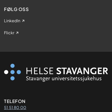
FØLG OSS
LinkedIn
Flickr
Kontaktinformasjon
TELEFON
51 51 80 00