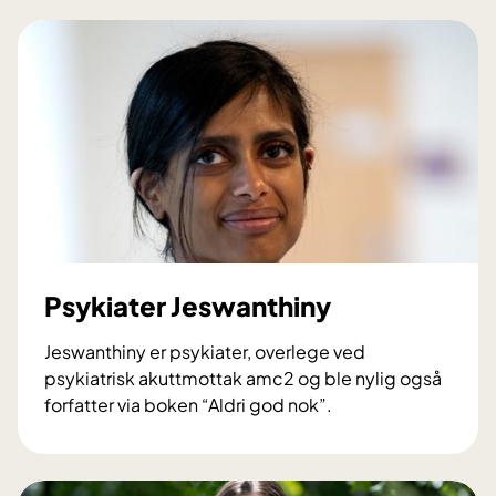
h
k
i
e
n
h
k
u
a
s
v
e
n
n
o
g
Psykiater Jeswanthiny
m
a
Jeswanthiny er psykiater, overlege ved
s
psykiatrisk akuttmottak amc2 og ble nylig også
k
forfatter via boken “Aldri god nok”.
o
P
t
s
B
y