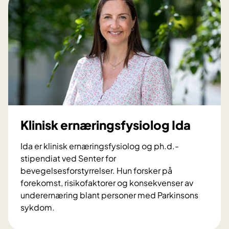
a
k
m
i
s
a
u
t
s
e
r
J
e
s
w
Klinisk ernæringsfysiolog Ida
a
n
Ida er klinisk ernæringsfysiolog og ph.d.-
t
stipendiat ved Senter for
h
bevegelsesforstyrrelser. Hun forsker på
i
forekomst, risikofaktorer og konsekvenser av
n
underernæring blant personer med Parkinsons
y
sykdom.
K