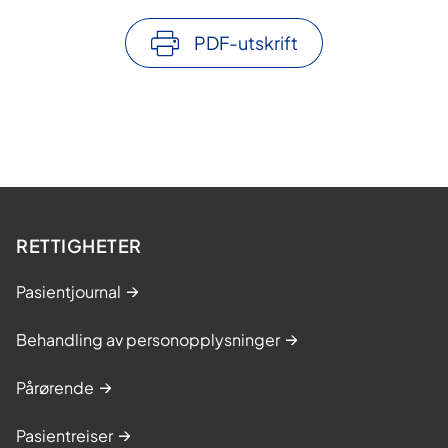
o
l
PDF-utskrift
o
g
I
d
a
RETTIGHETER
Pasientjournal
Behandling av personopplysninger
Pårørende
Pasientreiser