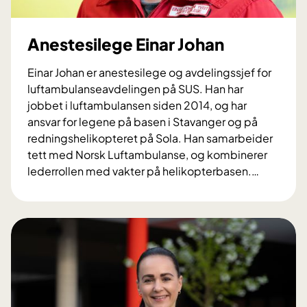
Anestesilege Einar Johan
Einar Johan er anestesilege og avdelingssjef for
luftambulanseavdelingen på SUS. Han har
jobbet i luftambulansen siden 2014, og har
ansvar for legene på basen i Stavanger og på
redningshelikopteret på Sola. Han samarbeider
tett med Norsk Luftambulanse, og kombinerer
lederrollen med vakter på helikopterbasen.
…
A
n
e
s
t
e
s
i