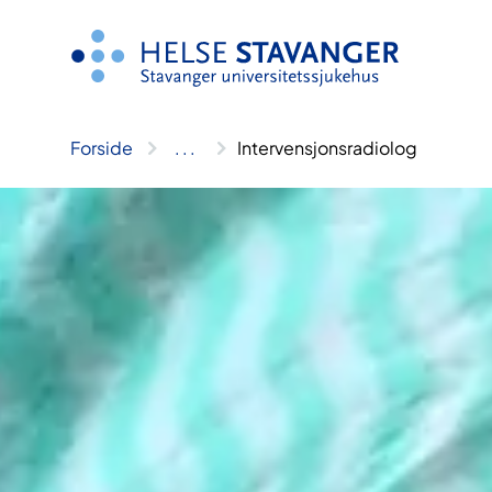
Hopp
til
innhold
Forside
..
.
Intervensjonsradiolog