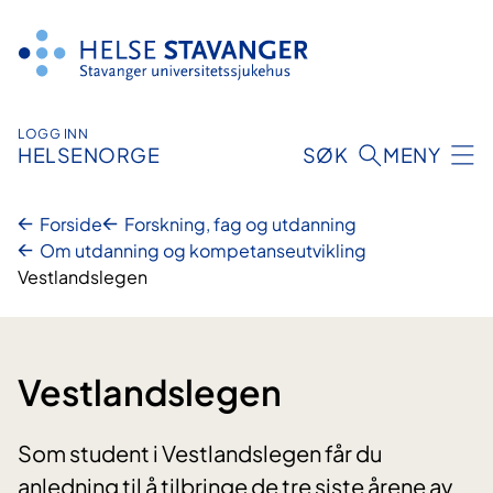
Hopp
til
innhold
LOGG INN
HELSENORGE
SØK
MENY
Forside
Forskning, fag og utdanning
Om utdanning og kompetanseutvikling
Vestlandslegen
Vestlandslegen
Som student i Vestlandslegen får du
anledning til å tilbringe de tre siste årene av