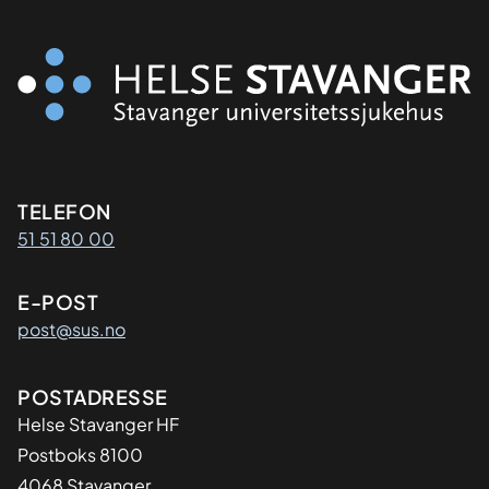
Kontaktinformasjon
TELEFON
51 51 80 00
E-POST
post@sus.no
Adresse
POSTADRESSE
Helse Stavanger HF
Postboks 8100
4068 Stavanger