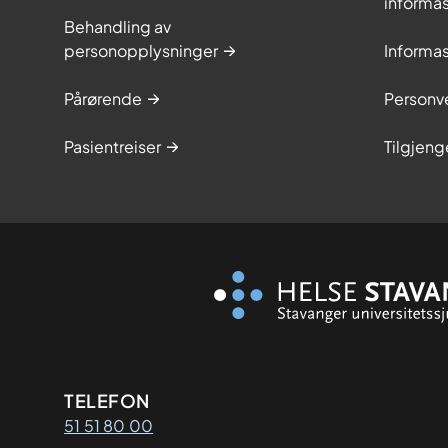
informa
Behandling av
personopplysninger
Informa
Pårørende
Personve
Pasientreiser
Tilgjeng
Kontaktinformasjon
TELEFON
51 51 80 00