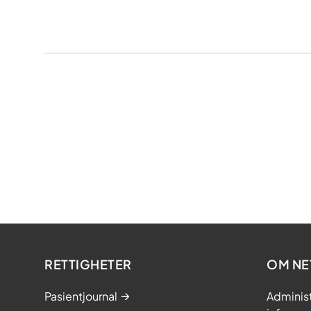
RETTIGHETER
OM NE
Pasientjournal
Adminis