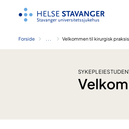
Hopp
til
innhold
Forside
..
.
Velkommen til kirurgisk praksis
SYKEPLEIESTUDEN
Velkomm