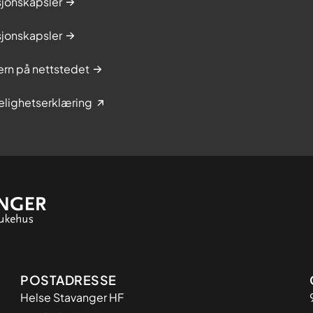
sjonskapsler
sjonskapsler
rn på nettstedet
elighetserklæring
Adresse
POSTADRESSE
Helse Stavanger HF