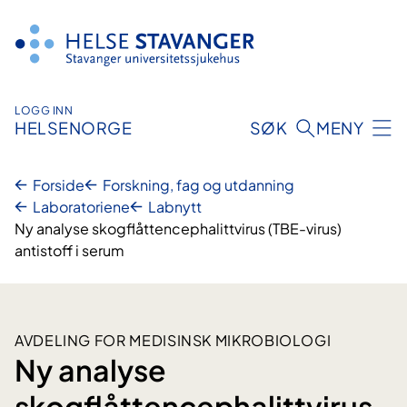
Hopp
til
innhold
LOGG INN
HELSENORGE
SØK
MENY
Forside
Forskning, fag og utdanning
Laboratoriene
Labnytt
Ny analyse skogflåttencephalittvirus (TBE-virus)
antistoff i serum
AVDELING FOR MEDISINSK MIKROBIOLOGI
Ny analyse
skogflåttencephalittvirus