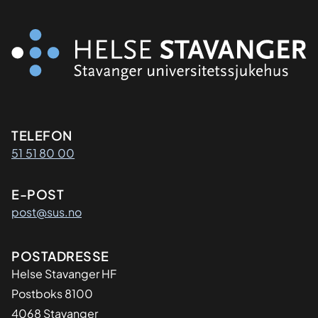
Kontaktinformasjon
TELEFON
51 51 80 00
E-POST
post@sus.no
Adresse
POSTADRESSE
Helse Stavanger HF
Postboks 8100
4068 Stavanger