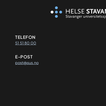
Kontaktinformasjon
TELEFON
51 51 80 00
E-POST
post@sus.no