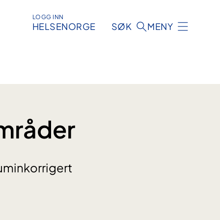
LOGG INN
HELSENORGE
SØK
MENY
områder
uminkorrigert