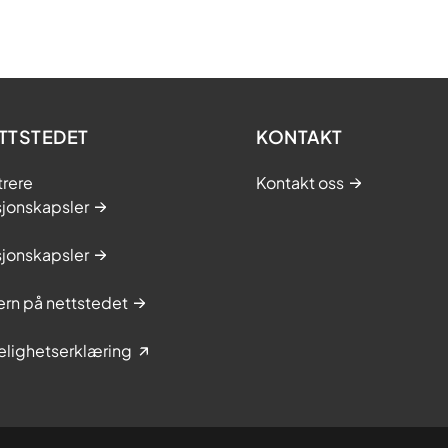
TTSTEDET
KONTAKT
trere
Kontakt oss
sjonskapsler
sjonskapsler
rn på nettstedet
elighetserklæring