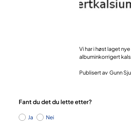
​Vi har i høst laget 
albuminkorrigert kal
Publisert av Gunn Sj
Fant du det du lette etter?
Ja
Nei