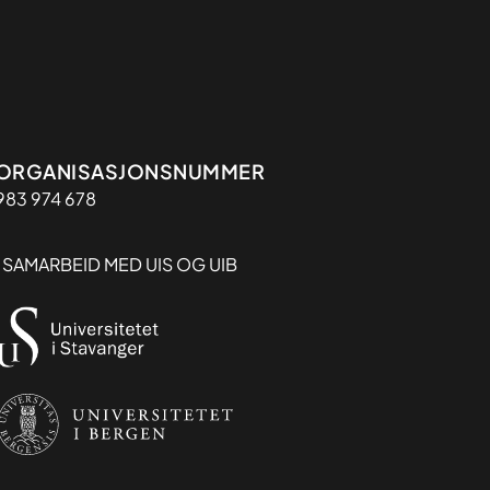
Organisasjon
ORGANISASJONSNUMMER
983 974 678
I SAMARBEID MED UIS OG UIB