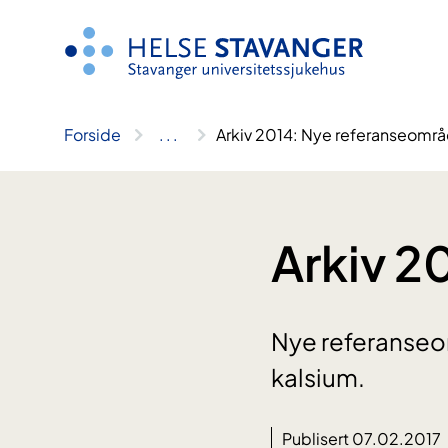
Hopp
til
innhold
Forside
..
.
Arkiv 2014: Nye referanseområ
Arkiv 2
Nye referanseom
kalsium.
Publisert 07.02.2017