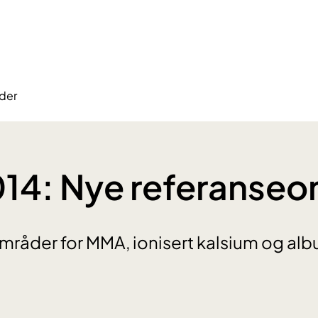
der
014: Nye referanse
råder for MMA, ionisert kalsium og alb