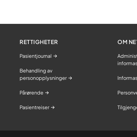
RETTIGHETER
OM NE
Pasientjournal
Adminis
informa
Behandling av
personopplysninger
Informa
Pårørende
Personve
Pasientreiser
Tilgjeng