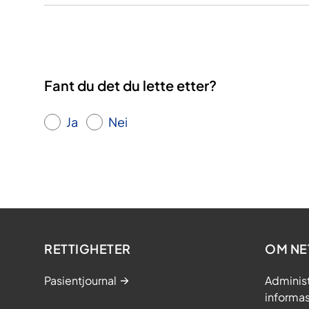
Fant du det du lette etter?
Ja
Nei
RETTIGHETER
OM NE
Pasientjournal
Adminis
informa