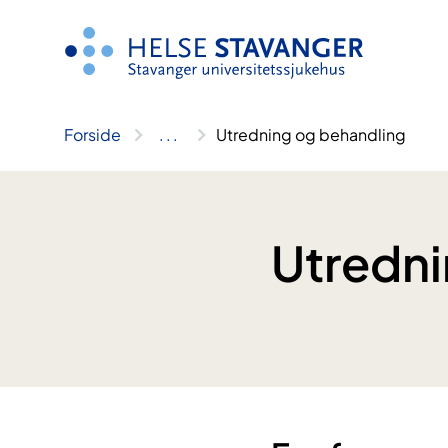
Hopp
til
innhold
Forside
..
.
Utredning og behandling
Utredni