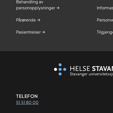
Behandling av
personopplysninger
Informa
Pårørende
Personve
Pasientreiser
Tilgjeng
Kontaktinformasjon
TELEFON
51 51 80 00