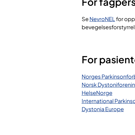
For fagper
Se
NevroNEL
for opp
bevegelsesforstyrrel
For pasien
Norges Parkinsonfo
Norsk Dystoniforeni
HelseNorge
International Parkin
Dystonia Europe