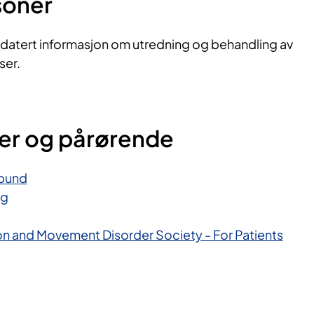
soner
datert informasjon om utredning og behandling av
ser.
ter og pårørende
rbund
ng
son and Movement Disorder Society - For Patients