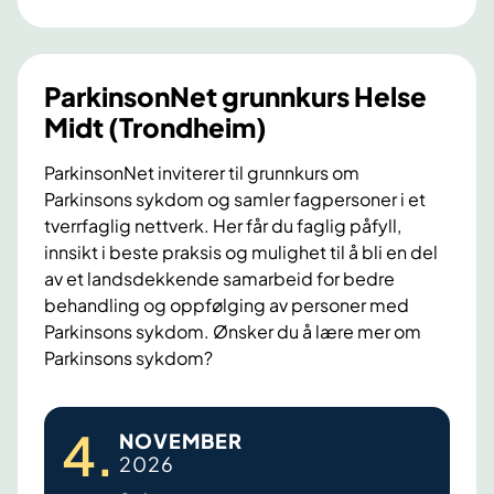
n
s
o
ParkinsonNet grunnkurs Helse
n
Midt (Trondheim)
N
e
ParkinsonNet inviterer til grunnkurs om
Parkinsons sykdom og samler fagpersoner i et
t
tverrfaglig nettverk. Her får du faglig påfyll,
g
innsikt i beste praksis og mulighet til å bli en del
r
av et landsdekkende samarbeid for bedre
u
behandling og oppfølging av personer med
n
Parkinsons sykdom. Ønsker du å lære mer om
n
Parkinsons sykdom?
k
u
P
4
.
r
NOVEMBER
a
2026
s
r