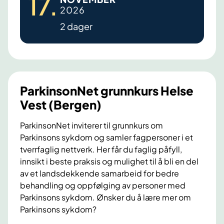
17
.
a
r
2026
s
r
o
H
2 dager
k
m
e
i
s
l
n
ø
s
s
)
e
o
ParkinsonNet grunnkurs Helse
M
n
Vest (Bergen)
i
N
d
e
ParkinsonNet inviterer til grunnkurs om
t
Parkinsons sykdom og samler fagpersoner i et
t
(
tverrfaglig nettverk. Her får du faglig påfyll,
g
T
innsikt i beste praksis og mulighet til å bli en del
r
av et landsdekkende samarbeid for bedre
r
u
behandling og oppfølging av personer med
o
n
Parkinsons sykdom. Ønsker du å lære mer om
n
n
Parkinsons sykdom?
d
k