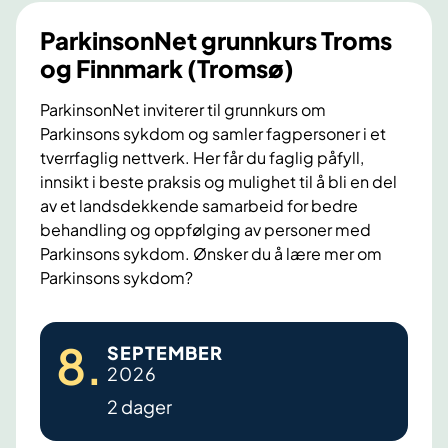
ParkinsonNet grunnkurs Troms
og Finnmark (Tromsø)
ParkinsonNet inviterer til grunnkurs om
Parkinsons sykdom og samler fagpersoner i et
tverrfaglig nettverk. Her får du faglig påfyll,
innsikt i beste praksis og mulighet til å bli en del
av et landsdekkende samarbeid for bedre
behandling og oppfølging av personer med
Parkinsons sykdom. Ønsker du å lære mer om
Parkinsons sykdom?
P
8
.
SEPTEMBER
a
2026
r
2 dager
k
i