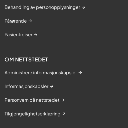
s
Behandling av personopplysninger
t
(
Pårørende
S
Pasientreiser
k
i
e
n
OM NETTSTEDET
o
Administrere informasjonskapsler
g
T
Informasjonskapsler
e
l
Personvern på nettstedet
e
m
Tilgjengelighetserklæring
a
r