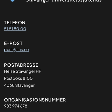
Kontaktinformasjon
TELEFON
51 51 80 00
E-POST
post@sus.no
Adresse
POSTADRESSE
Helse Stavanger HF
Postboks 8100
4068 Stavanger
Organisasjon
ORGANISASJONSNUMMER
983 974 678