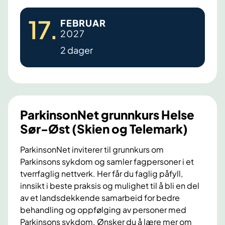
h
u
P
e
17
.
r
FEBRUAR
a
i
2027
s
r
m
H
2 dager
k
)
e
i
l
n
s
s
e
o
ParkinsonNet grunnkurs Helse
S
n
Sør-Øst (Skien og Telemark)
ø
N
r
e
ParkinsonNet inviterer til grunnkurs om
-
Parkinsons sykdom og samler fagpersoner i et
t
Ø
tverrfaglig nettverk. Her får du faglig påfyll,
g
s
innsikt i beste praksis og mulighet til å bli en del
r
av et landsdekkende samarbeid for bedre
t
u
behandling og oppfølging av personer med
n
Parkinsons sykdom. Ønsker du å lære mer om