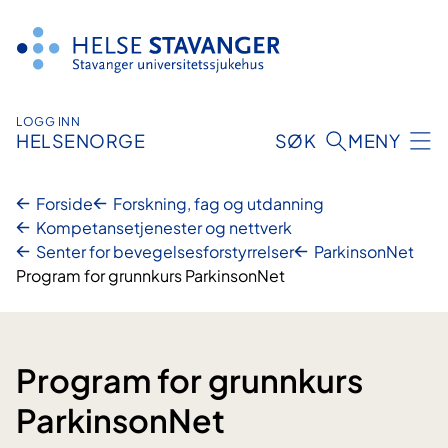
Hopp
til
innhold
LOGG INN
HELSENORGE
SØK
MENY
Forside
Forskning, fag og utdanning
Kompetansetjenester og nettverk
Senter for bevegelsesforstyrrelser
ParkinsonNet
Program for grunnkurs ParkinsonNet
Program for grunnkurs
ParkinsonNet