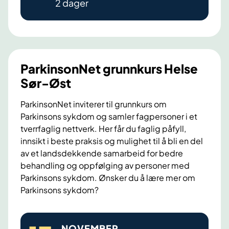
T
2 dager
k
r
i
o
n
m
s
s
o
ParkinsonNet grunnkurs Helse
o
n
Sør-Øst
g
N
F
e
ParkinsonNet inviterer til grunnkurs om
i
Parkinsons sykdom og samler fagpersoner i et
t
n
tverrfaglig nettverk. Her får du faglig påfyll,
g
n
innsikt i beste praksis og mulighet til å bli en del
r
av et landsdekkende samarbeid for bedre
m
u
behandling og oppfølging av personer med
a
n
Parkinsons sykdom. Ønsker du å lære mer om
r
n
Parkinsons sykdom?
k
k
(
u
P
T
r
NOVEMBER