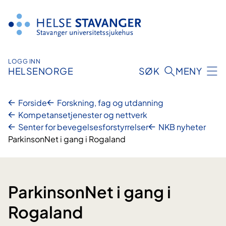
Hopp
til
innhold
LOGG INN
HELSENORGE
SØK
MENY
Forside
Forskning, fag og utdanning
Kompetansetjenester og nettverk
Senter for bevegelsesforstyrrelser
NKB nyheter
ParkinsonNet i gang i Rogaland
ParkinsonNet i gang i
Rogaland