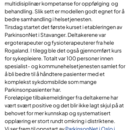
multidisiplinær kompetanse for oppfølging og
behandling. Slik sett er modellen godt egnet for å
bedre samhandling i helsetjenesten.
Tirsdag startet det første kurset i etableringen av
ParkinsonNet i Stavanger. Deltakerene var
ergoterapeuter og fysioterapeuterer fra hele
Rogaland. I tilegg ble det også gjennomført kurs
for sykepleiere. Totalt var 100 personer innen
spesialist- og kommunehelsetjenesten samlet for
å bli bedre til å håndtere pasienter med et
komplekst sykdomsbilde som mange
Parkinsonpasienter har.
Foreløpige tilbakemeldinger fra deltakerne har
vært svært positive og det blir ikke lagt skjul på at
behovet for mer kunnskap og systematisert
opplæring er stort rundt omkring i distriktene.
Vi ser frem til oppstart av
ParkinsonNet i Oslo i