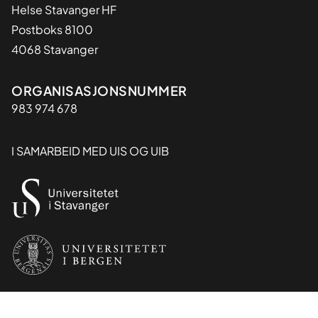
Helse Stavanger HF
Postboks 8100
4068 Stavanger
Organisasjon
ORGANISASJONSNUMMER
983 974 678
I SAMARBEID MED UIS OG UIB