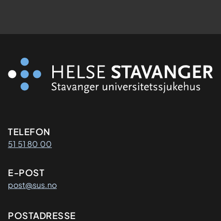
Kontaktinformasjon
TELEFON
51 51 80 00
E-POST
post@sus.no
Adresse
POSTADRESSE