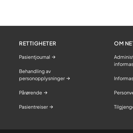
RETTIGHETER
OM NE
Pasientjournal
Adminis
informa
Behandling av
personopplysninger
Informa
Pårørende
Personve
Pasientreiser
Tilgjeng