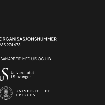
Organisasjon
ORGANISASJONSNUMMER
983 974 678
I SAMARBEID MED UIS OG UIB