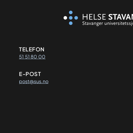
Kontaktinformasjon
TELEFON
51 51 80 00
E-POST
post@sus.no