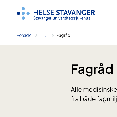
Hopp
til
innhold
Forside
..
.
Fagråd
Fagråd
Alle medisinske
fra både fagmi