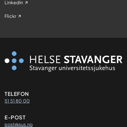
LinkedIn
Flickr
Kontaktinformasjon
TELEFON
51 51 80 00
E-POST
post@sus.no