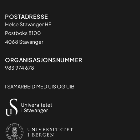
Adresse
POSTADRESSE
Helse Stavanger HF
Postboks 8100
4068 Stavanger
Organisasjon
ORGANISASJONSNUMMER
983 974 678
I SAMARBEID MED UIS OG UIB