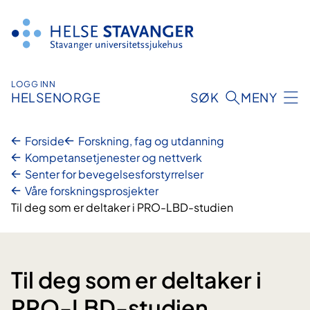
Hopp
til
innhold
LOGG INN
HELSENORGE
SØK
MENY
Forside
Forskning, fag og utdanning
Kompetansetjenester og nettverk
Senter for bevegelsesforstyrrelser
Våre forskningsprosjekter
Til deg som er deltaker i PRO-LBD-studien
Til deg som er deltaker i
PRO-LBD-studien