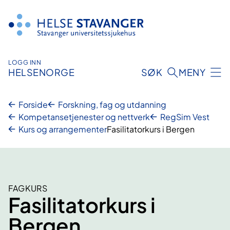
Hopp
til
innhold
LOGG INN
HELSENORGE
SØK
MENY
Forside
Forskning, fag og utdanning
Kompetansetjenester og nettverk
RegSim Vest
Kurs og arrangementer
Fasilitatorkurs i Bergen
FAGKURS
Fasilitatorkurs i
Bergen