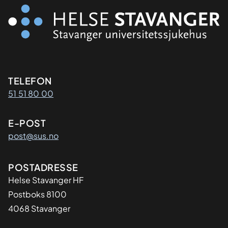
Kontaktinformasjon
TELEFON
51 51 80 00
E-POST
post@sus.no
Adresse
POSTADRESSE
Helse Stavanger HF
Postboks 8100
4068 Stavanger