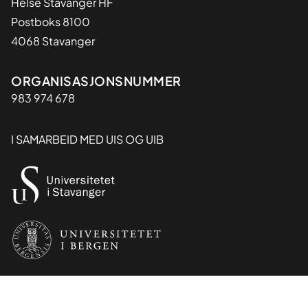
Helse Stavanger HF
Postboks 8100
4068 Stavanger
Organisasjon
ORGANISASJONSNUMMER
983 974 678
I SAMARBEID MED UIS OG UIB