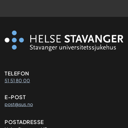
Kontaktinformasjon
TELEFON
51 51 80 00
E-POST
post@sus.no
Adresse
POSTADRESSE