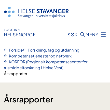
Hopp
til
innhold
LOGG INN
HELSENORGE
SØK
MENY
Forside
Forskning, fag og utdanning
Kompetansetjenester og nettverk
KORFOR (Regionalt kompetansesenter for
rusmiddelforskning i Helse Vest)
Årsrapporter
Årsrapporter