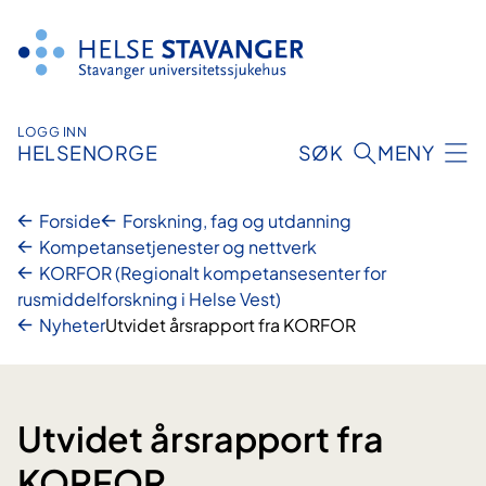
Hopp
til
innhold
LOGG INN
HELSENORGE
SØK
MENY
Forside
Forskning, fag og utdanning
Kompetansetjenester og nettverk
KORFOR (Regionalt kompetansesenter for
rusmiddelforskning i Helse Vest)
Nyheter
Utvidet årsrapport fra KORFOR
Utvidet årsrapport fra
KORFOR