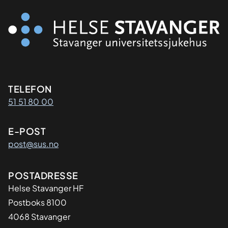
Kontaktinformasjon
TELEFON
51 51 80 00
E-POST
post@sus.no
Adresse
POSTADRESSE
Helse Stavanger HF
Postboks 8100
4068 Stavanger