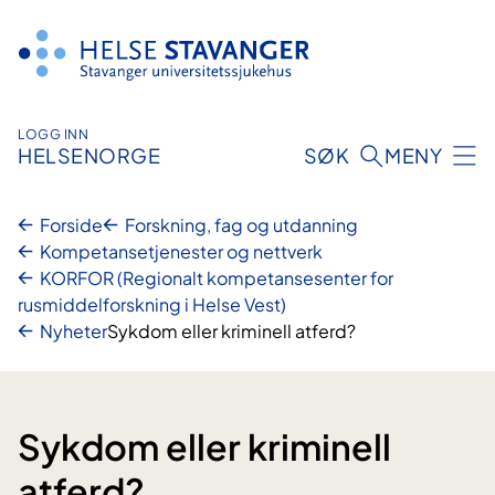
Hopp
til
innhold
LOGG INN
HELSENORGE
SØK
MENY
Forside
Forskning, fag og utdanning
Kompetansetjenester og nettverk
KORFOR (Regionalt kompetansesenter for
rusmiddelforskning i Helse Vest)
Nyheter
Sykdom eller kriminell atferd?
Sykdom eller kriminell
atferd?