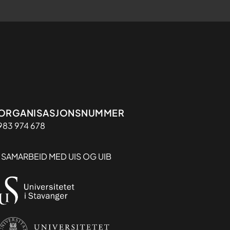
Organisasjon
ORGANISASJONSNUMMER
983 974 678
I SAMARBEID MED UIS OG UIB