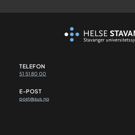
Kontaktinformasjon
TELEFON
51 51 80 00
E-POST
post@sus.no