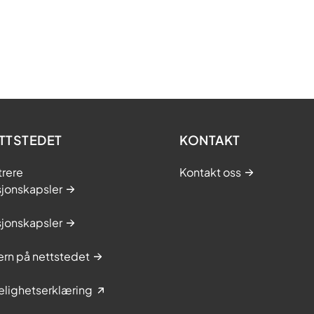
TTSTEDET
KONTAKT
trere
Kontakt oss
sjonskapsler
sjonskapsler
rn på nettstedet
elighetserklæring