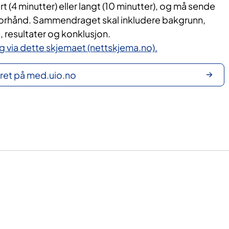
t (4 minutter) eller langt (10 minutter), og må sende
orhånd. Sammendraget skal inkludere bakgrunn,
 resultater og konklusjon.
via dette skjemaet (nettskjema.no).
ret på med.uio.no