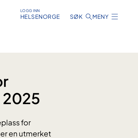
LOGG INN
HELSENORGE
SØK
MENY
or
t 2025
plass for
e er en utmerket