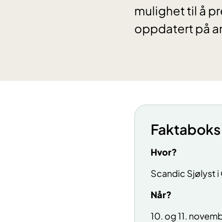
mulighet til å 
oppdatert på a
Faktaboks
Hvor?
Scandic Sjølyst i
Når?
10. og 11. novem