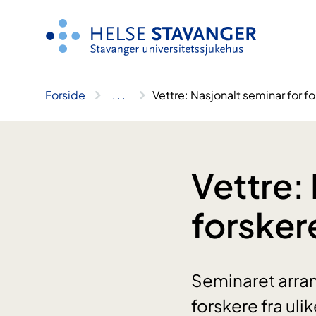
Hopp
til
innhold
Forside
..
.
Vettre: Nasjonalt seminar for 
Vettre:
forsker
Seminaret arran
forskere fra uli