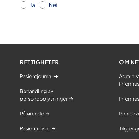
Ja
Nei
RETTIGHETER
OM NE
Pasientjournal
Adminis
informa
Behandling av
personopplysninger
Informa
Pårørende
Personve
Pasientreiser
Tilgjeng