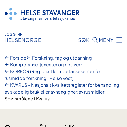
Hopp
til
innhold
LOGG INN
HELSENORGE
SØK
MENY
Forside
Forskning, fag og utdanning
Kompetansetjenester og nettverk
KORFOR (Regionalt kompetansesenter for
rusmiddelforskning i Helse Vest)
KVARUS - Nasjonalt kvalitetsregister for behandling
av skadelig bruk eller avhengighet av rusmidler
Spørsmålene i Kvarus