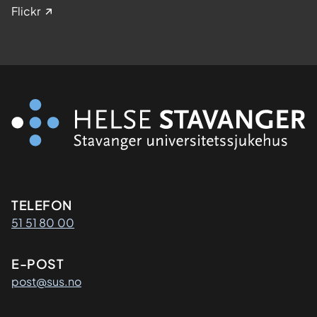
Flickr
Kontaktinformasjon
TELEFON
51 51 80 00
E-POST
post@sus.no