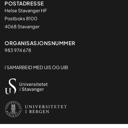
Adresse
POSTADRESSE
Helse Stavanger HF
Postboks 8100
4068 Stavanger
Organisasjon
ORGANISASJONSNUMMER
983 974 678
I SAMARBEID MED UIS OG UIB