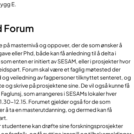
bygg E.
d Forum
e på masternivå og oppover, der de som ønsker å
ve eller Phd, både kan få anledning til å delta i
som enten er initiert av SESAM, eller i prosjekter hvor
dspart. Forum skal være et faglig møtested der
 og veiledning av fagpersoner tilknyttet senteret, og
te og skrive på prosjektene sine. De vil også kunne få
å Faglunsj, som arrangeres ​i SESAMs lokaler hver
1.30-12.15. Forumet gjelder også for de som
ker å ta en masterutdanning, og dermed kan få
art.
r studentene kan drøfte sine forskningsprosjekter
g fagfolk, og få nyttige ​innspill og tilbakemeldinger