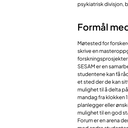
psykiatrisk divisjon, 
Formål me
Møtested for forsker
skrive en masteroppga
forskningsprosjekter 
SESAM er en samarbei
studentene kan få råd
et sted der de kan sit
mulighet til å delta p
mandag fra klokken 1
planlegger eller øns
mulighet til en god st
Forum er en arena de
med andre studenter o