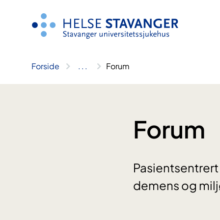
Hopp
til
innhold
Forside
..
.
Forum
Forum
Pasientsentrert
demens og milj