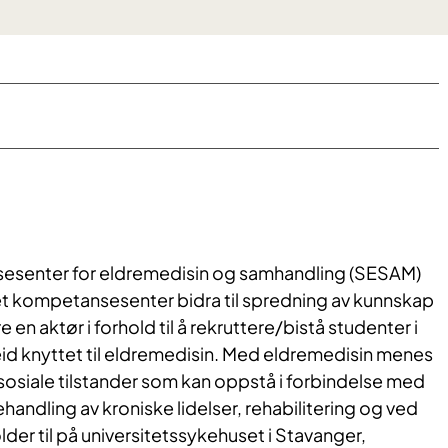
esenter for eldremedisin og samhandling (SESAM)
e et kompetansesenter bidra til spredning av kunnskap
en aktør i forhold til å rekruttere/bistå studenter i
id knyttet til eldremedisin. Med eldremedisin menes
sosiale tilstander som kan oppstå i forbindelse med
andling av kroniske lidelser, rehabilitering og ved
lder til på universitetssykehuset i Stavanger,