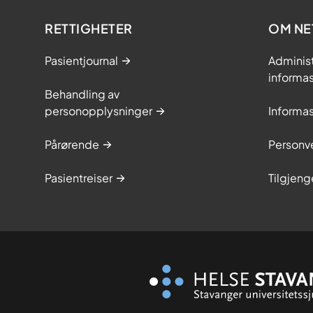
RETTIGHETER
OM NE
Pasientjournal
Adminis
informa
Behandling av
personopplysninger
Informa
Pårørende
Personve
Pasientreiser
Tilgjeng