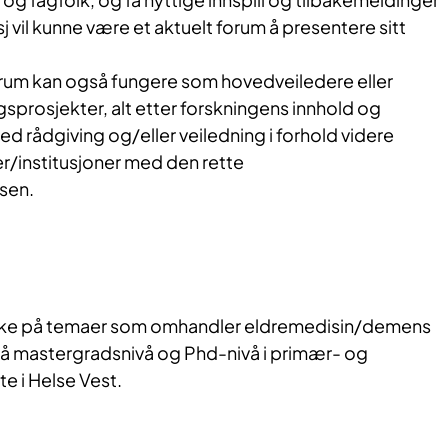
sj vil kunne være et aktuelt forum å presentere sitt
rum kan også fungere som hovedveiledere eller
ngsprosjekter, alt etter forskningens innhold og
med rådgiving og/eller veiledning i forhold videre
er/institusjoner med den rette
sen.
ske på temaer som omhandler eldremedisin/demens
å mastergradsnivå og Phd-nivå i primær- og
te i Helse Vest.