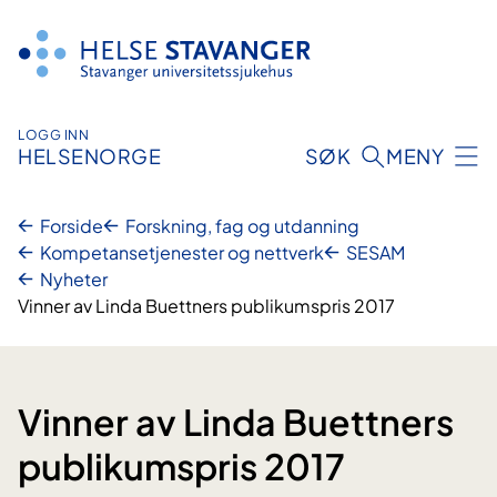
Hopp
til
innhold
LOGG INN
HELSENORGE
SØK
MENY
Forside
Forskning, fag og utdanning
Kompetansetjenester og nettverk
SESAM
Nyheter
Vinner av Linda Buettners publikumspris 2017
Vinner av Linda Buettners
publikumspris 2017