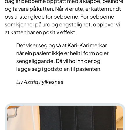
dag er beboerne opptatt med å klappe, beundre
og ta vare på katten. Når vi er ute, er katten rundt
oss til stor glede for beboerne. For beboerne
som kjenner på uro og engstelighet, opplever vi
at katten har en positiv effekt.
Det viser seg også at Kari-Kari merkar
når ein pasient ikkje er heilt i form og er
sengeliggande. Då vil ho inn der og
legge seg i godstolen til pasienten.
Liv Astrid Fylkesnes