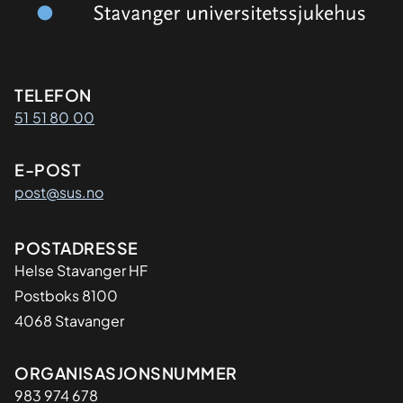
Kontaktinformasjon
TELEFON
51 51 80 00
E-POST
post@sus.no
Adresse
POSTADRESSE
Helse Stavanger HF
Postboks 8100
4068 Stavanger
Organisasjon
ORGANISASJONSNUMMER
983 974 678