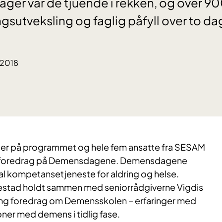
ger var de tjuende i rekken, og over 9
ingsutveksling og faglig påfyll over to da
.2018
kter på programmet og hele fem ansatte fra SESAM
olde foredrag på Demensdagene. Demensdagene
al kompetansetjeneste for aldring og helse.
Testad holdt sammen med seniorrådgiverne Vigdis
ing foredrag om Demensskolen – erfaringer med
ner med demens i tidlig fase.