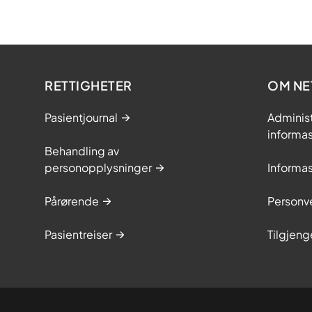
RETTIGHETER
OM NE
Pasientjournal
Adminis
informa
Behandling av
personopplysninger
Informa
Pårørende
Personve
Pasientreiser
Tilgjeng