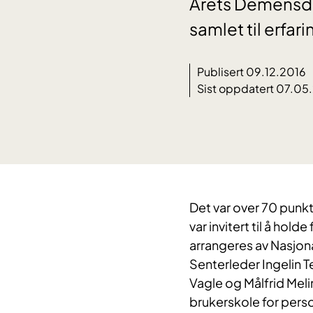
Årets Demensda
samlet til erfar
Publisert 09.12.2016
Sist oppdatert 07.05
​Det var over 70 pun
var invitert til å h
arrangeres av Nasjon
Senterleder Ingelin 
Vagle og Målfrid Mel
brukerskole for perso