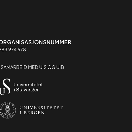
Organisasjon
ORGANISASJONSNUMMER
983 974 678
I SAMARBEID MED UIS OG UIB