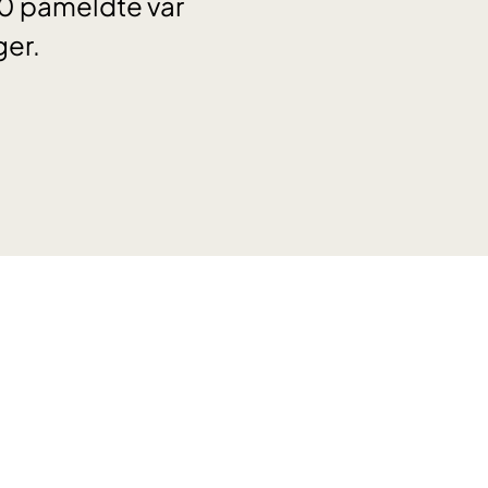
00 påmeldte var
ger.