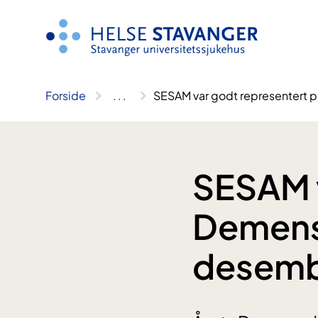
Hopp
til
innhold
Forside
..
.
SESAM var godt representert 
SESAM v
Demensd
desem