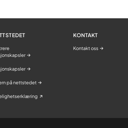
TTSTEDET
KONTAKT
trere
Kontakt oss
sjonskapsler
sjonskapsler
rn på nettstedet
elighetserklæring