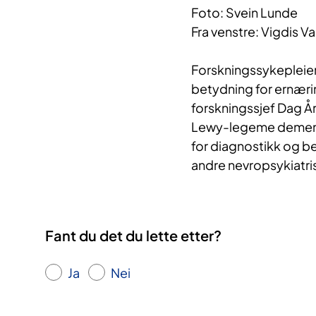
Foto: Svein Lunde
Fra venstre: Vigdis Va
Forskningssykepleier 
betydning for ernæ
forskningssjef Dag Å
Lewy-legeme demens
for diagnostikk og b
andre nevropsykiatr
Fant du det du lette etter?
Ja
Nei