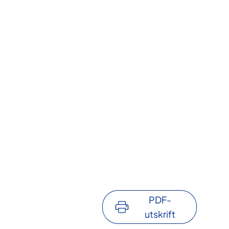
PDF-
utskrift