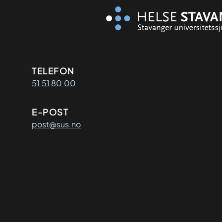
Kontaktinformasjon
TELEFON
51 51 80 00
E-POST
post@sus.no