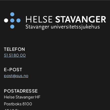
Kontaktinformasjon
TELEFON
51 51 80 00
E-POST
post@sus.no
Adresse
POSTADRESSE
Helse Stavanger HF
Postboks 8100