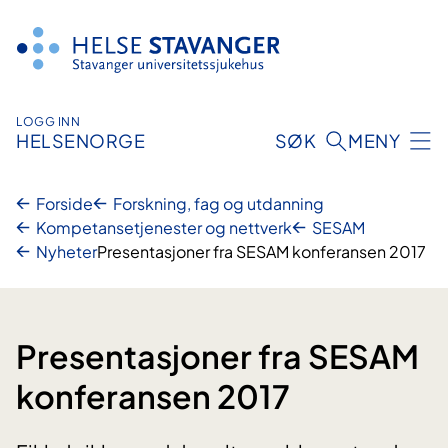
Hopp
til
innhold
LOGG INN
HELSENORGE
SØK
MENY
Forside
Forskning, fag og utdanning
Kompetansetjenester og nettverk
SESAM
Nyheter
Presentasjoner fra SESAM konferansen 2017
Presentasjoner fra SESAM
konferansen 2017