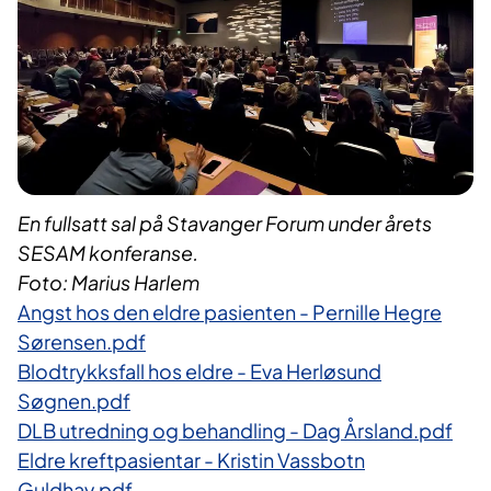
En fullsatt sal på Stavanger Forum under årets
SESAM konferanse.
Foto: Marius Harlem
Angst hos den eldre pasienten - Pernille Hegre
Sørensen.pdf
Blodtrykksfall hos eldre - Eva Herløsund
Søgnen.pdf
DLB utredning og behandling - Dag Årsland.pdf
Eldre kreftpasientar - Kristin Vassbotn
Guldhav.pdf