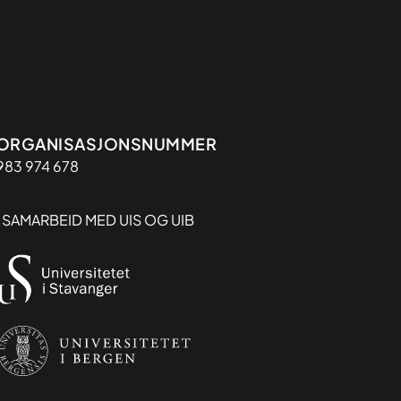
Organisasjon
ORGANISASJONSNUMMER
983 974 678
I SAMARBEID MED UIS OG UIB