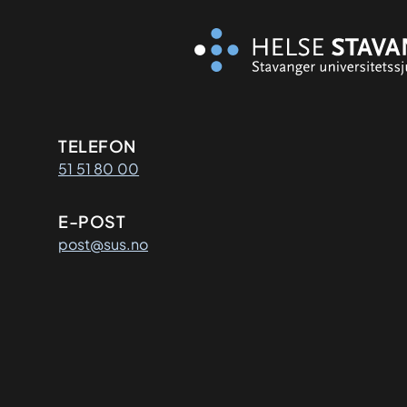
Kontaktinformasjon
TELEFON
51 51 80 00
E-POST
post@sus.no