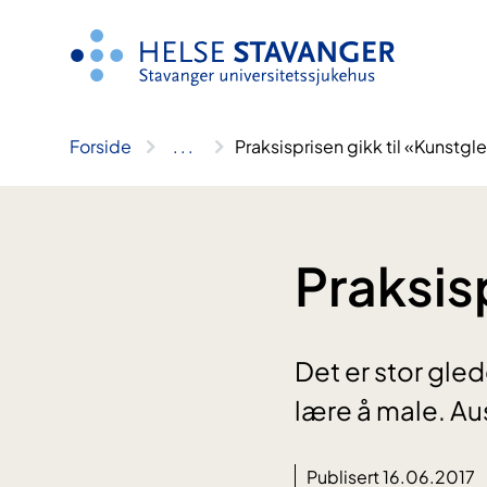
Hopp
til
innhold
Forside
..
.
Praksisprisen gikk til «Kunstg
Praksis
Det er stor glede
lære å male. Aus
Publisert 16.06.2017