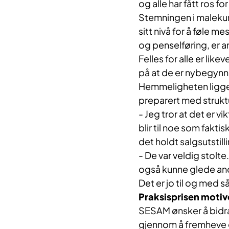
og alle har fått ros f
Stemningen i malekurse
sitt nivå for å føle m
og penselføring, er 
Felles for alle er lik
på at de er nybegynne
Hemmeligheten ligger 
preparert med strukt
- Jeg tror at det er vik
blir til noe som fakt
det holdt salgsutstilli
- De var veldig stolte
også kunne glede and
Det er jo til og med 
Praksisprisen motiv
SESAM ønsker å bidr
gjennom å fremheve o