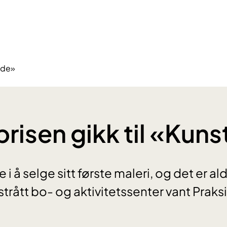
lede»
prisen gikk til «Kun
 i å selge sitt første maleri, og det er ald
trått bo- og aktivitetssenter vant Praks