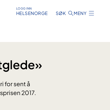
LOGG INN
HELSENORGE
SØK
MENY
stglede»
ri for sent å
isprisen 2017.