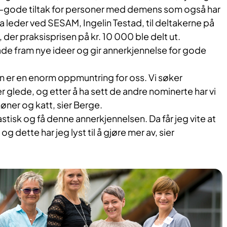
 –gode tiltak for personer med demens som også har
a leder ved SESAM, Ingelin Testad, til deltakerne på
er praksisprisen på kr. 10 000 ble delt ut.
åde fram nye ideer og gir annerkjennelse for gode
en er en enorm oppmuntring for oss. Vi søker
r glede, og etter å ha sett de andre nominerte har vi
 høner og katt, sier Berge.
stisk og få denne annerkjennelsen. Da får jeg vite at
og dette har jeg lyst til å gjøre mer av, sier