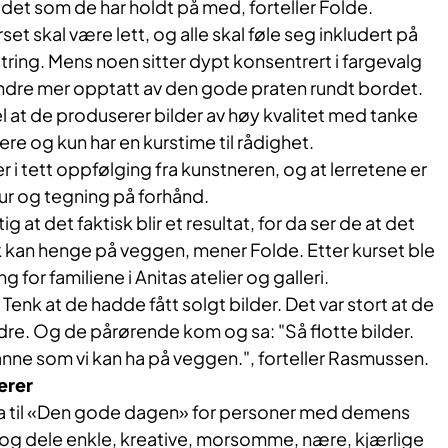
or det som de har holdt på med, forteller Folde.
t skal være lett, og alle skal føle seg inkludert på
estring. Mens noen sitter dypt konsentrert i fargevalg
andre mer opptatt av den gode praten rundt bordet.
evel at de produserer bilder av høy kvalitet med tanke
re og kun har en kurstime til rådighet.
i tett oppfølging fra kunstneren, og at lerretene er
ur og tegning på forhånd.
tig at det faktisk blir et resultat, for da ser de at det
isk kan henge på veggen, mener Folde. Etter kurset ble
ng for familiene i Anitas atelier og galleri.
. Tenk at de hadde fått solgt bilder. Det var stort at de
re. Og de pårørende kom og sa: "Så flotte bilder.
sånne som vi kan ha på veggen.", forteller Rasmussen.
erer
a til «Den gode dagen» for personer med demens
g dele enkle, kreative, morsomme, nære, kjærlige