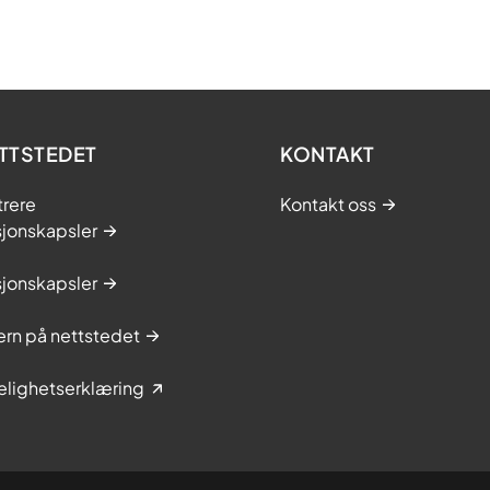
TTSTEDET
KONTAKT
trere
Kontakt oss
sjonskapsler
sjonskapsler
rn på nettstedet
elighetserklæring