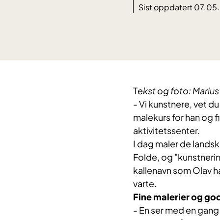
Sist oppdatert 07.05
​T
ekst og foto: Mariu
- Vi kunstnere, vet du
malekurs for han og 
aktivitetssenter.
I dag maler de landsk
Folde, og "kunstnerin
kallenavn som Olav har
varte.
Fine malerier og go
- En ser med en gang