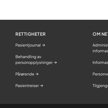
RETTIGHETER
OM NE
Pasientjournal
Adminis
informa
Behandling av
personopplysninger
Informa
Pårørende
Personve
Pasientreiser
Tilgjeng