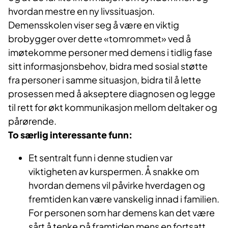
hvordan mestre en ny livssituasjon.
Demensskolen viser seg å være en viktig
brobygger over dette «tomrommet» ved å
imøtekomme personer med demens i tidlig fase
sitt informasjonsbehov, bidra med sosial støtte
fra personer i samme situasjon, bidra til å lette
prosessen med å akseptere diagnosen og legge
til rett for økt kommunikasjon mellom deltaker og
pårørende.
To særlig interessante funn:
Et sentralt funn i denne studien var
viktigheten av kurspermen. Å snakke om
hvordan demens vil påvirke hverdagen og
fremtiden kan være vanskelig innad i familien.
For personen som har demens kan det være
sårt å tenke på framtiden mens en fortsatt