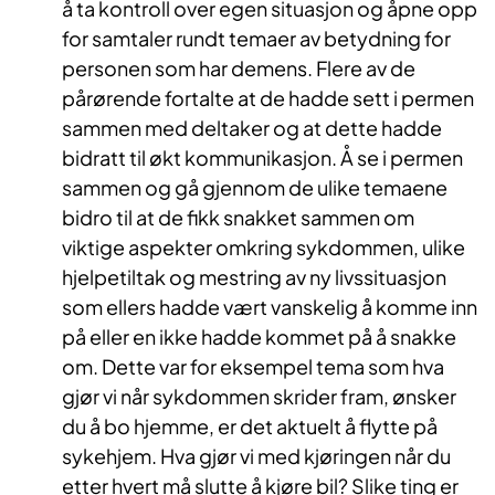
å ta kontroll over egen situasjon og åpne opp
for samtaler rundt temaer av betydning for
personen som har demens. Flere av de
pårørende fortalte at de hadde sett i permen
sammen med deltaker og at dette hadde
bidratt til økt kommunikasjon. Å se i permen
sammen og gå gjennom de ulike temaene
bidro til at de fikk snakket sammen om
viktige aspekter omkring sykdommen, ulike
hjelpetiltak og mestring av ny livssituasjon
som ellers hadde vært vanskelig å komme inn
på eller en ikke hadde kommet på å snakke
om. Dette var for eksempel tema som hva
gjør vi når sykdommen skrider fram, ønsker
du å bo hjemme, er det aktuelt å flytte på
sykehjem. Hva gjør vi med kjøringen når du
etter hvert må slutte å kjøre bil? Slike ting er