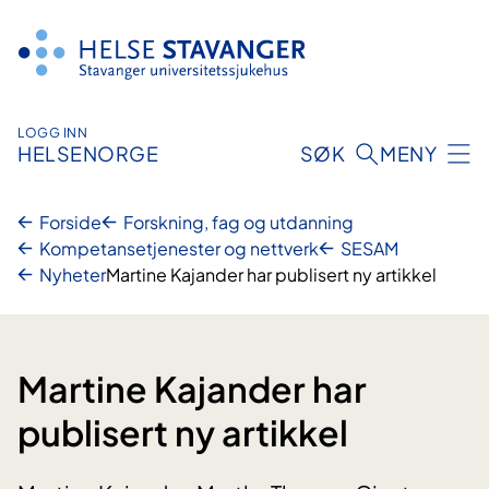
Hopp
til
innhold
LOGG INN
HELSENORGE
SØK
MENY
Forside
Forskning, fag og utdanning
Kompetansetjenester og nettverk
SESAM
Nyheter
Martine Kajander har publisert ny artikkel
Martine Kajander har
publisert ny artikkel