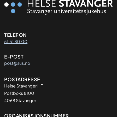
Kontaktinformasjon
TELEFON
51 51 80 00
E-POST
post@sus.no
Adresse
POSTADRESSE
Helse Stavanger HF
Postboks 8100
4068 Stavanger
Organisasjon
ORGANISASJONSNUMMER