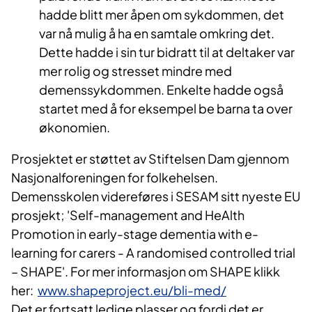
hadde blitt mer åpen om sykdommen, det
var nå mulig å ha en samtale omkring det.
Dette hadde i sin tur bidratt til at deltaker var
mer rolig og stresset mindre med
demenssykdommen. Enkelte hadde også
startet med å for eksempel be barna ta over
økonomien.
Prosjektet er støttet av Stiftelsen Dam gjennom
Nasjonalforeningen for folkehelsen.
Demensskolen videreføres i SESAM sitt nyeste EU
prosjekt;
'Self-management and HeAlth
Promotion in early-stage dementia with e-
learning for carers - A randomised controlled trial
– SHAPE'. For mer informasjon om SHAPE klikk
her:
www.shapeproject.eu/bli-med/
Det er fortsatt ledige plasser og fordi det er