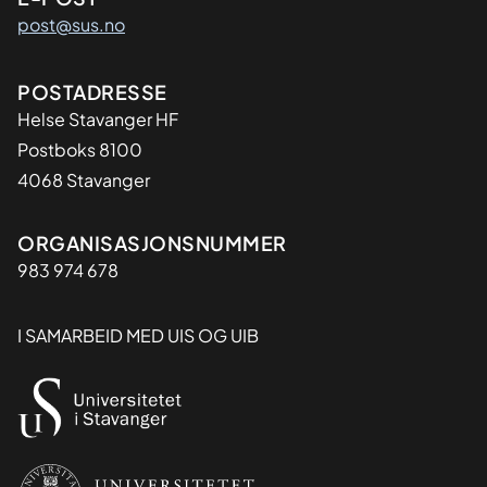
post@sus.no
Adresse
POSTADRESSE
Helse Stavanger HF
Postboks 8100
4068 Stavanger
Organisasjon
ORGANISASJONSNUMMER
983 974 678
I SAMARBEID MED UIS OG UIB