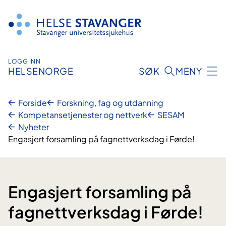
Hopp
til
innhold
LOGG INN
HELSENORGE
SØK
MENY
Forside
Forskning, fag og utdanning
Kompetansetjenester og nettverk
SESAM
Nyheter
Engasjert forsamling på fagnettverksdag i Førde!
Engasjert forsamling på
fagnettverksdag i Førde!