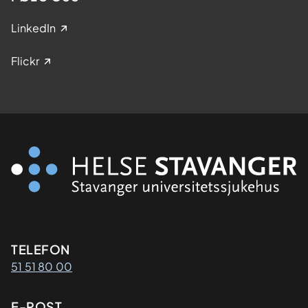
LinkedIn
Flickr
Kontaktinformasjon
TELEFON
51 51 80 00
E-POST