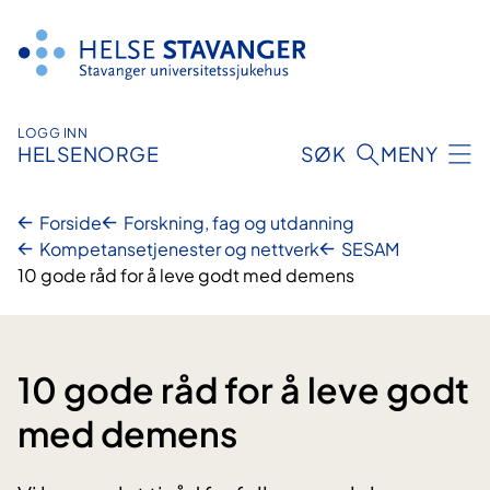
Hopp
til
innhold
LOGG INN
HELSENORGE
SØK
MENY
Forside
Forskning, fag og utdanning
Kompetansetjenester og nettverk
SESAM
10 gode råd for å leve godt med demens
10 gode råd for å leve godt
med demens