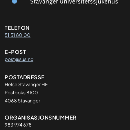
Kontaktinformasjon
TELEFON
51 51 80 00
E-POST
post@sus.no
Adresse
POSTADRESSE
Helse Stavanger HF
Postboks 8100
4068 Stavanger
Organisasjon
ORGANISASJONSNUMMER
983 974 678