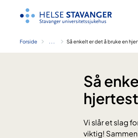
Hopp
til
innhold
Forside
..
.
Så enkelt er det å bruke en hjer
Så enkel
hjertest
Vi slår et slag 
viktig! Sammen r