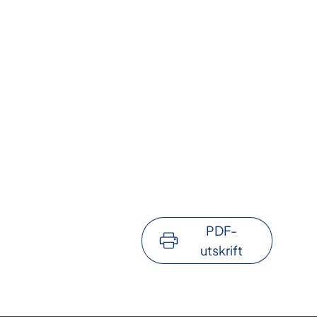
PDF-
utskrift