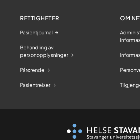
RETTIGHETER
OM NE
Pasientjournal
Adminis
informa
Behandling av
personopplysninger
Informa
Pårørende
Personve
Pasientreiser
Tilgjeng