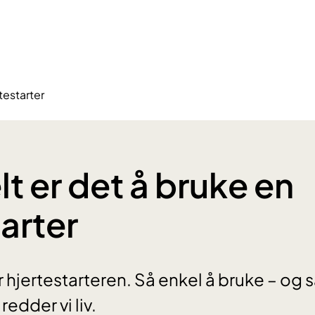
testarter
t er det å bruke en
arter
for hjertestarteren. Så enkel å bruke – og
edder vi liv.