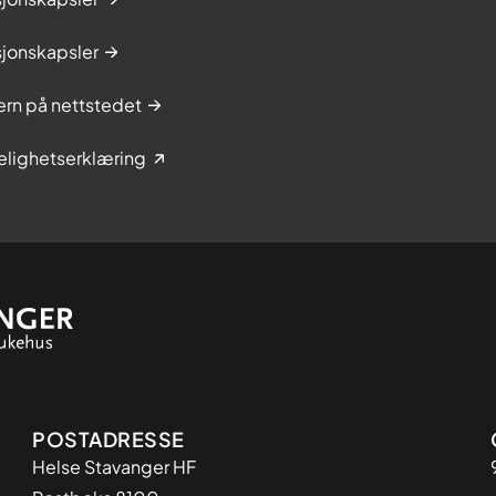
sjonskapsler
rn på nettstedet
elighetserklæring
Adresse
POSTADRESSE
Helse Stavanger HF