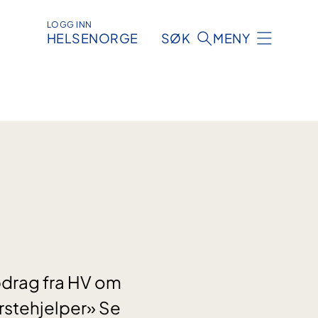
LOGG INN
HELSENORGE
SØK
MENY
pdrag fra HV om
ørstehjelper» Se