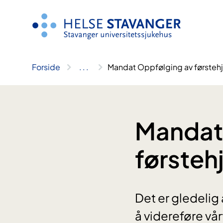
Hopp
til
innhold
Forside
..
.
Mandat Oppfølging av førsteh
Mandat
førsteh
Det er gledelig
å videreføre vå