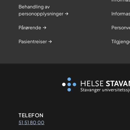
Behandling av
personopplysninger
Informa
Pårørende
Personve
Pasientreiser
Tilgjeng
Kontaktinformasjon
TELEFON
51 51 80 00