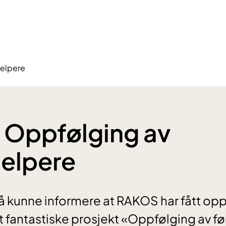
jelpere
 Oppfølging av
jelpere
 å kunne informere at RAKOS har fått op
rt fantastiske prosjekt «Oppfølging av f