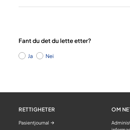
Fant du det du lette etter?
Ja
Nei
RETTIGHETER
OM NE
Pasientjournal
Adminis
informa