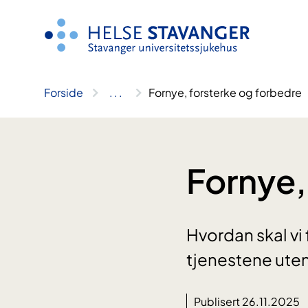
Hopp
til
innhold
Forside
..
.
Fornye, forsterke og forbedre
Fornye,
Hvordan skal vi
tjenestene ute
Publisert 26.11.2025