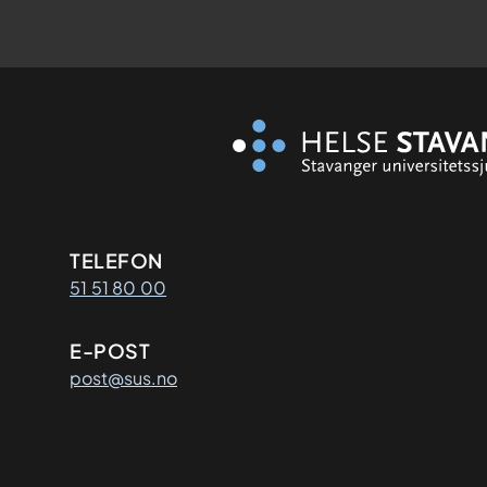
Kontaktinformasjon
TELEFON
51 51 80 00
E-POST
post@sus.no