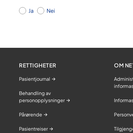
Ja
Nei
RETTIGHETER
OM NE
Pasientjournal
Adminis
informa
Behandling av
personopplysninger
Informa
Pårørende
Personve
Pasientreiser
Tilgjeng