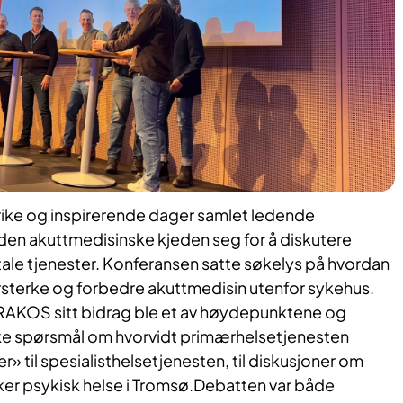
srike og inspirerende dager samlet ledende
 den akuttmedisinske kjeden seg for å diskutere
ale tjenester. Konferansen satte søkelys på hvordan
orsterke og forbedre akuttmedisin utenfor sykehus.
AKOS sitt bidrag ble et av høydepunktene og
iske spørsmål om hvorvidt primærhelsetjenesten
er» til spesialisthelsetjenesten, til diskusjoner om
ker psykisk helse i Tromsø.Debatten var både