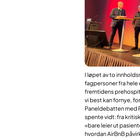
I løpet av to innhold
fagpersoner fra hele
fremtidens prehospit
vi best kan fornye, f
Paneldebatten med R
spente vidt: fra krit
«bare leier ut pasient
hvordan AirBnB påvir