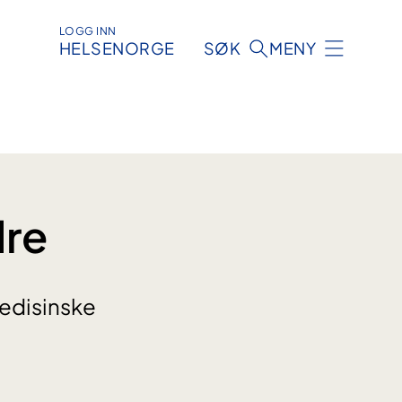
LOGG INN
HELSENORGE
SØK
MENY
dre
medisinske