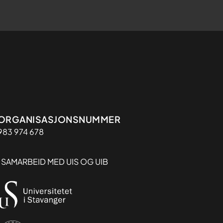
Organisasjon
ORGANISASJONSNUMMER
983 974 678
I SAMARBEID MED UIS OG UIB