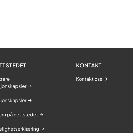
TTSTEDET
KONTAKT
trere
Kontakt oss
sjonskapsler
sjonskapsler
rn på nettstedet
elighetserklæring