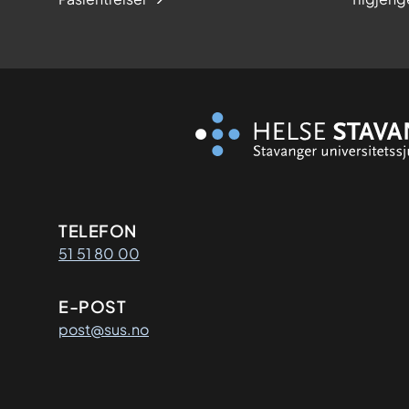
Kontaktinformasjon
TELEFON
51 51 80 00
E-POST
post@sus.no