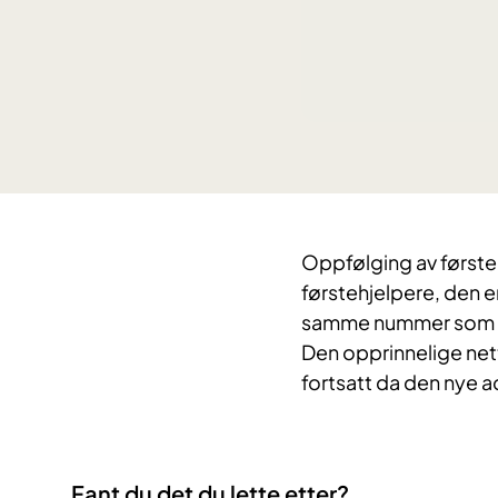
Oppfølging av førsteh
førstehjelpere, den e
samme nummer som te
Den opprinnelige net
fortsatt da den nye 
Fant du det du lette etter?