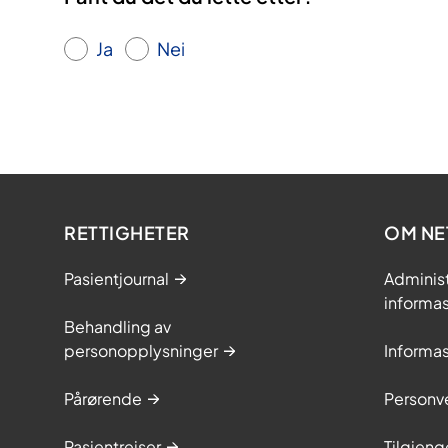
Ja
Nei
RETTIGHETER
OM NE
Pasientjournal
Adminis
informa
Behandling av
personopplysninger
Informa
Pårørende
Personve
Pasientreiser
Tilgjeng