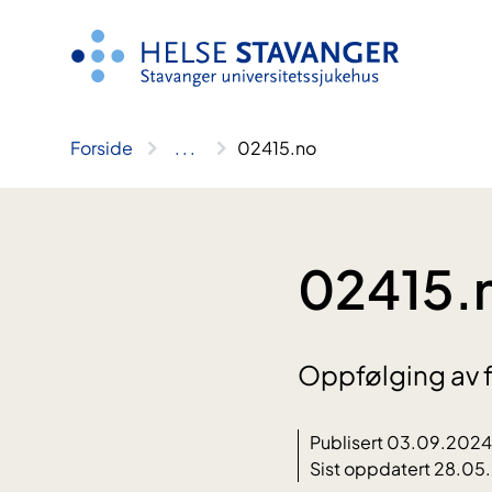
Hopp
til
innhold
Forside
..
.
02415.no
02415.
Oppfølging av f
Publisert 03.09.2024
Sist oppdatert 28.05