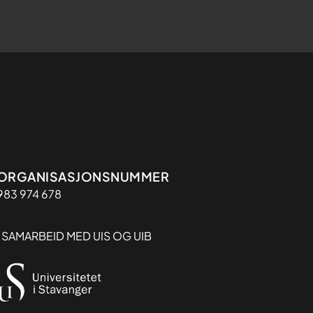
Organisasjon
ORGANISASJONSNUMMER
983 974 678
I SAMARBEID MED UIS OG UIB