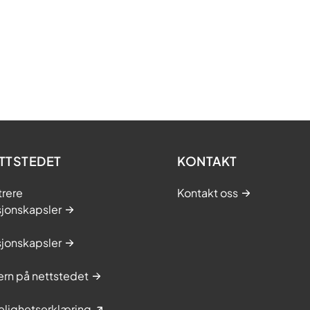
TTSTEDET
KONTAKT
trere
Kontakt oss
sjonskapsler
sjonskapsler
rn på nettstedet
elighetserklæring