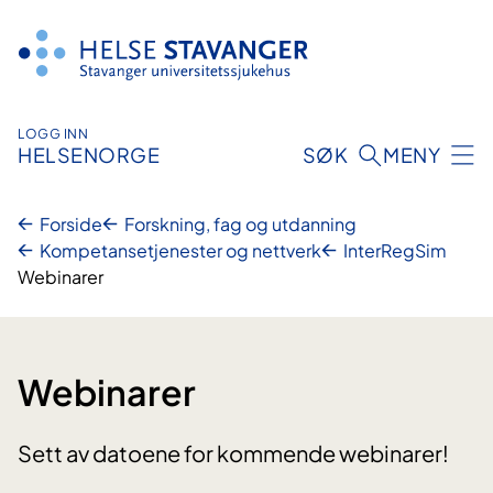
Hopp
til
innhold
LOGG INN
HELSENORGE
SØK
MENY
Forside
Forskning, fag og utdanning
Kompetansetjenester og nettverk
InterRegSim
Webinarer
Webinarer
Sett av datoene for kommende webinarer!