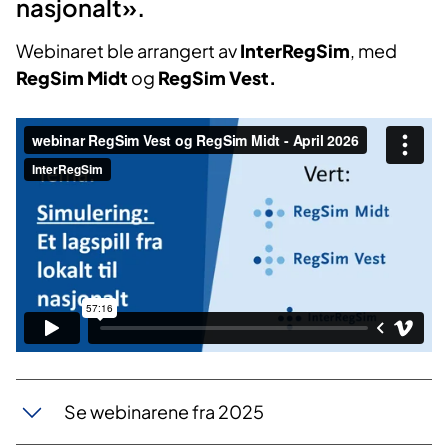
nasjonalt».
Webinaret ble arrangert av
InterRegSim
, med
RegSim Midt
og
RegSim Vest.
Se webinarene fra 2025