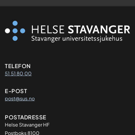
Kontaktinformasjon
TELEFON
51 51 80 00
E-POST
post@sus.no
Adresse
POSTADRESSE
Helse Stavanger HF
Postboks 8100