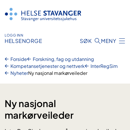
Hopp
til
innhold
LOGG INN
HELSENORGE
SØK
MENY
Forside
Forskning, fag og utdanning
Kompetansetjenester og nettverk
InterRegSim
Nyheter
Ny nasjonal markørveileder
Ny nasjonal
markørveileder