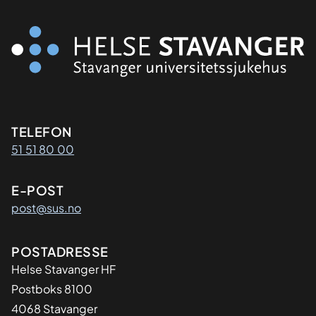
Kontaktinformasjon
TELEFON
51 51 80 00
E-POST
post@sus.no
Adresse
POSTADRESSE
Helse Stavanger HF
Postboks 8100
4068 Stavanger