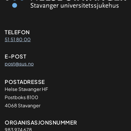
Kontaktinformasjon
TELEFON
51 51 80 00
E-POST
post@sus.no
Adresse
POSTADRESSE
Helse Stavanger HF
Postboks 8100
4068 Stavanger
Organisasjon
ORGANISASJONSNUMMER
983 974 678