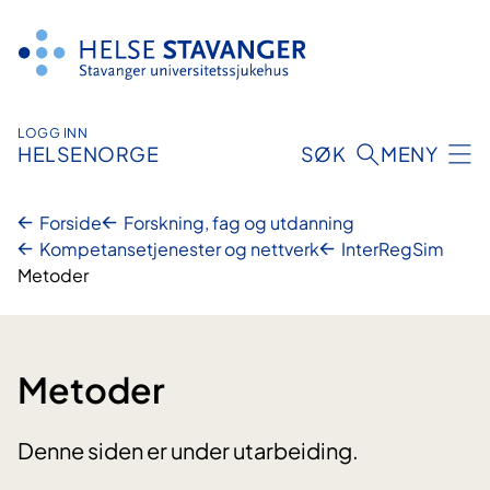
Hopp
til
innhold
LOGG INN
HELSENORGE
SØK
MENY
Forside
Forskning, fag og utdanning
Kompetansetjenester og nettverk
InterRegSim
Metoder
Metoder
Denne siden er under utarbeiding.