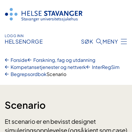
Hopp
til
innhold
LOGG INN
HELSENORGE
SØK
MENY
Forside
Forskning, fag og utdanning
Kompetansetjenester og nettverk
InterRegSim
Begrepsordbok
Scenario
Scenario
Et scenario er en bevisst designet
simuleringsopplevelse (også kjent som case)