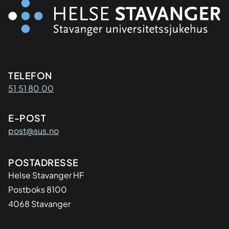
Kontaktinformasjon
TELEFON
51 51 80 00
E-POST
post@sus.no
Adresse
POSTADRESSE
Helse Stavanger HF
Postboks 8100
4068 Stavanger