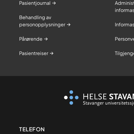
Pasientjournal
Adminis
informa
Behandling av
personopplysninger
Informa
Pårørende
Personve
Pasientreiser
Tilgjeng
Kontaktinformasjon
TELEFON