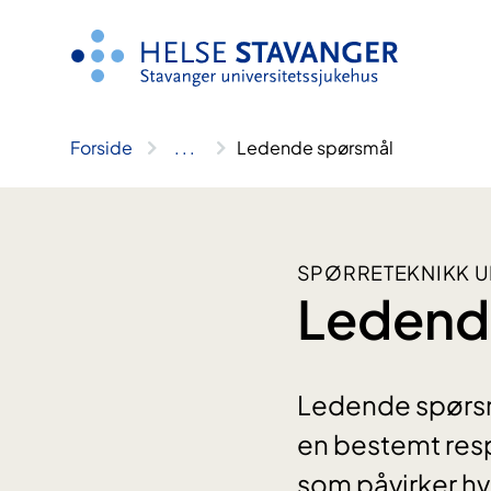
Hopp
til
innhold
Forside
..
.
Ledende spørsmål
SPØRRETEKNIKK U
Ledend
Ledende spørsm
en bestemt resp
som påvirker h