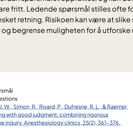
are fritt. Ledende spørsmål stilles ofte fo
sket retning. Risikoen kan være at slike 
 og begrense muligheten for å utforske 
rsmål
estions
. W., Simon, R., Rivard, P., Dufresne, R. L., & Raemer,
fing with good judgment: combining rigorous
 inquiry. Anesthesiology clinics, 25(2), 361-376.