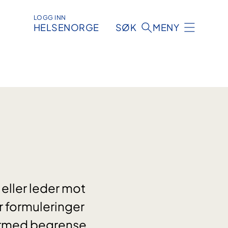
LOGG INN
HELSENORGE
SØK
MENY
eller leder mot
r formuleringer
ermed begrense