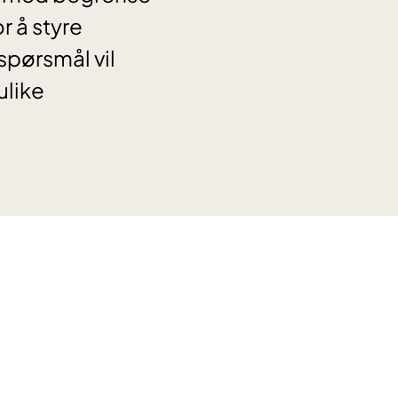
r å styre
spørsmål vil
ulike