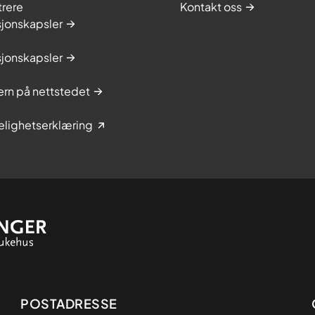
trere
Kontakt oss
sjonskapsler
sjonskapsler
rn på nettstedet
elighetserklæring
Adresse
POSTADRESSE