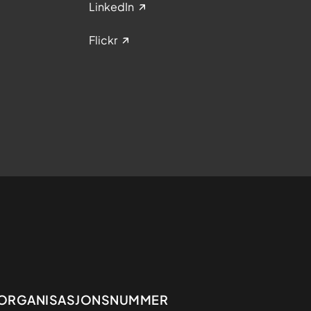
LinkedIn
Flickr
Organisasjon
ORGANISASJONSNUMMER