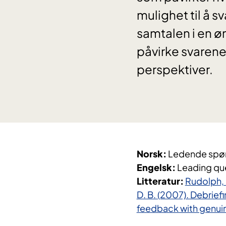
mulighet til å sv
samtalen i en øn
påvirke svarene
perspektiver.
Norsk:
Ledende spø
Engelsk:
Leading qu
Litteratur:
Rudolph, J
D. B. (2007). Debrie
feedback with genuine