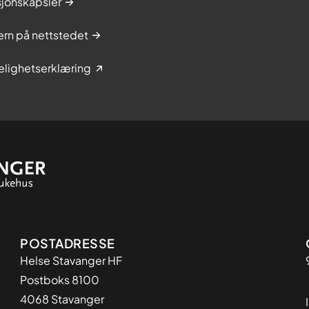
sjonskapsler
rn på nettstedet
elighetserklæring
Adresse
POSTADRESSE
Helse Stavanger HF
Postboks 8100
4068 Stavanger