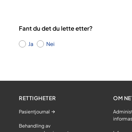
Fant du det du lette etter?
Ja
Nei
RETTIGHETER
OM NE
Pasientjournal
Adminis
informa
Behandling av