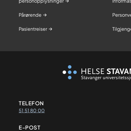
personopplysninger
Informa
Pårørende
Personve
Pasientreiser
Tilgjeng
Kontaktinformasjon
TELEFON
51 51 80 00
E-POST