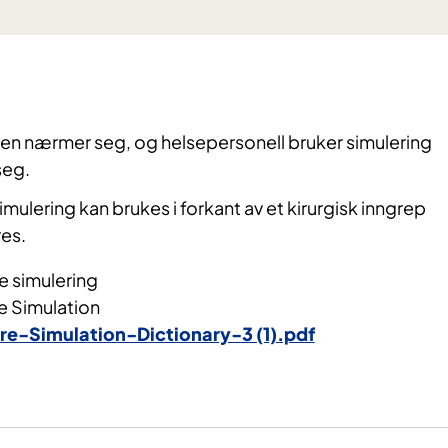
en nærmer seg, og helsepersonell bruker simulering
seg.
ulering kan brukes i forkant av et kirurgisk inngrep
es.
 simulering
e Simulation
re-Simulation-Dictionary-3 (1).pdf