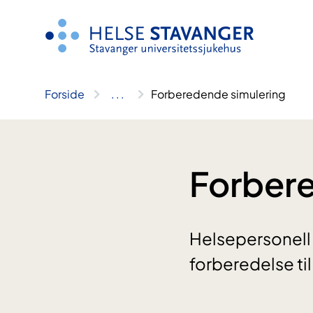
Hopp
til
innhold
Forside
..
.
Forberedende simulering
Forbere
Helsepersonell 
forberedelse til