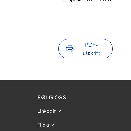
PDF-
utskrift
FØLG OSS
LinkedIn
Flickr