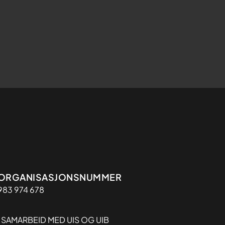
Organisasjon
ORGANISASJONSNUMMER
983 974 678
I SAMARBEID MED UIS OG UIB