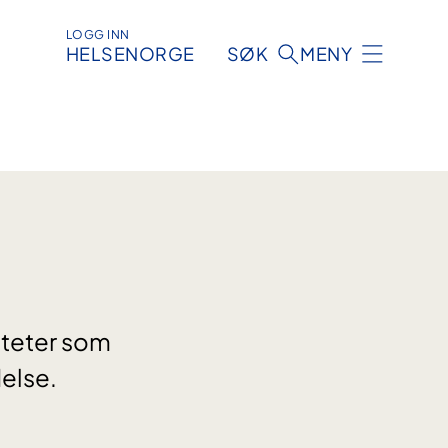
LOGG INN
HELSENORGE
SØK
MENY
iteter som
delse.