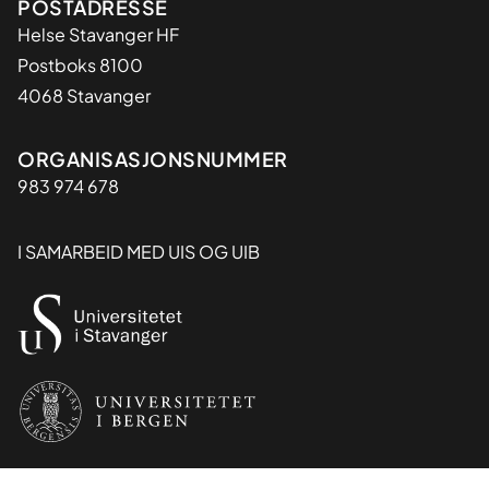
Adresse
POSTADRESSE
Helse Stavanger HF
Postboks 8100
4068 Stavanger
Organisasjon
ORGANISASJONSNUMMER
983 974 678
I SAMARBEID MED UIS OG UIB