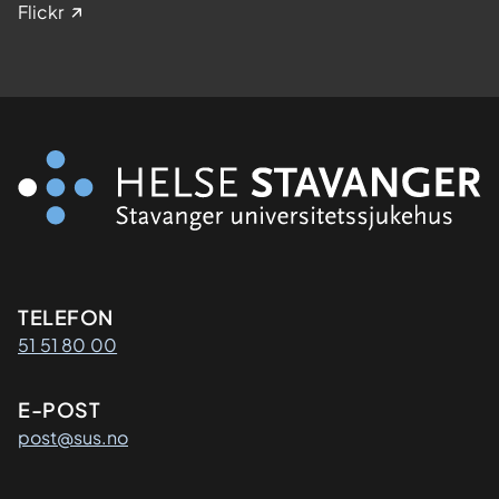
Flickr
Kontaktinformasjon
TELEFON
51 51 80 00
E-POST
post@sus.no