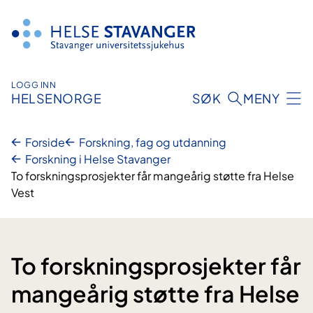
Hopp
til
innhold
LOGG INN
HELSENORGE
SØK
MENY
Forside
Forskning, fag og utdanning
Forskning i Helse Stavanger
To forskningsprosjekter får mangeårig støtte fra Helse
Vest
To forskningsprosjekter får
mangeårig støtte fra Helse