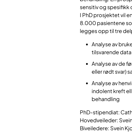
sensitiv og spesifikk
I PhD prosjektet vil 
8.000 pasientene som
legges opp til tre del
Analyse av bruk
tilsvarende data
Analyse av de f
eller rødt svar
Analyse av henvi
indolent kreft el
behandling
PhD-stipendiat: Cath
Hovedveileder: Svein
Biveiledere: Svein Kjo