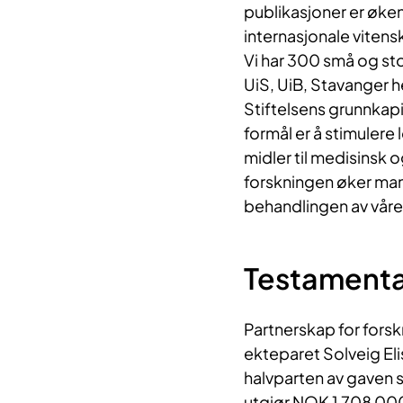
publikasjoner er øken
internasjonale vitensk
Vi har 300 små og st
UiS, UiB, Stavanger h
​Stiftelsens grunnkap
formål er å stimulere 
midler til medisinsk 
forskningen øker man
behandlingen av våre
Testamenta
Partnerskap for forsk
ekteparet Solveig Eli
halvparten av gaven s
utgjør NOK 1 708 000