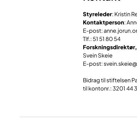
Styreleder
: Kristin 
Kontaktperson
: An
E-post: anne.jorun.
Tlf.: 51 51 80 54
Forskningsdirektør
Svein Skeie
E-post: svein.skeie
Bidrag til stiftelsen 
til kontonr.: 3201 44