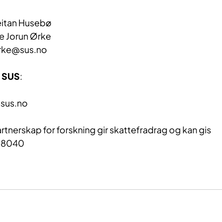
Reitan Husebø
ne Jorun Ørke
orke@sus.no
, SUS
:
@sus.no
Partnerskap for forskning gir skattefradrag og kan gis
 38040