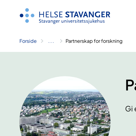
Hopp
til
innhold
Forside
..
.
Partnerskap for forskning
P
Gi