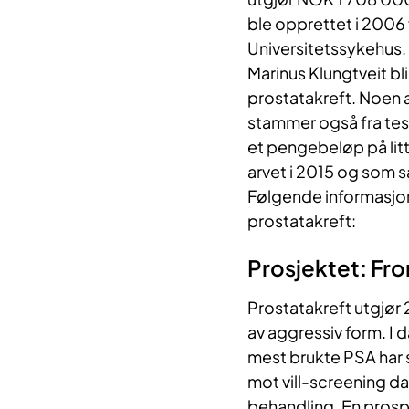
ble opprettet i 2006
Universitetssykehus.
Marinus Klungtveit blir
prostatakreft. Noen a
stammer også fra test
et pengebeløp på lit
arvet i 2015 og som s
Følgende informasjon 
prostatakreft:
Prosjektet: Fr
Prostatakreft utgjør 
av aggressiv form. I
mest brukte PSA har så
mot vill-screening da
behandling. En prospe