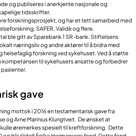
de og publiseres i anerkjente nasjonale og
apelige tidsskrifter.
ore forskningsprosjekt, og har et tett samarbeid med
elseforskning, SAFER, Validè og flere.
ital ble gitt av Sparebank 1 SR-bank. Stiftelsens
lokalt næringsliv og andre aktører til å bidra med
og helsefaglig forskning ved sykehuset. Ved å støtte
 kompetansen til sykehusets ansatte og forbedrer
 pasienter.
risk gave
ning mottok i 2016 en testamentarisk gave fra
se og Arne Marinius Klungtveit. De ønsket at
kulle øremerkes spesielt til kreftforskning. Dette
 og blir tildelt Folke Hermansens fond. Dette fond