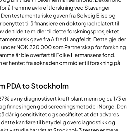
 for å fremme av kreftforskning ved Stavanger
 Den testamentariske gaven fra Solveig Elise og
 benyttet til å finansiere en doktorgrad relatert til
v de tildelte midler til dette forskningsprosjektet
amentarisk gave fra Alfred Langfeldt. Dette gjelder
t under NOK 220 000 som Partnerskap for forskning
amme år ble overført til Folke Hermansens fond.
er hentet fra søknaden om midler til forskning på
om PDA to Stockholm
27% av ny diagnostisert kreft blant menn og ca 1/3 er
 dag finnes ingen god screeningsmetode i Norge. Den
 dårlig sensitivitet og spesifisitet at det advares
 dette kan føre til betydelig overdiagnostikk og
ktiv studie har vist at Stockhol-3 testen er mere