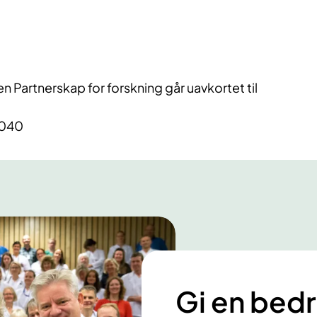
lsen Partnerskap for forskning går uavkortet til
8040
Gi en bedr