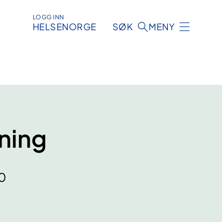
LOGG INN
HELSENORGE
SØK
MENY
kning
40