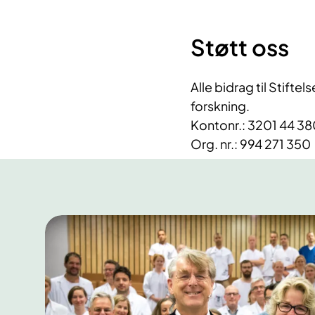
Støtt oss
Alle bidrag til ​Stifte
forskning.
Kontonr.: 3201 44 3
Org. nr.: 994 271 350