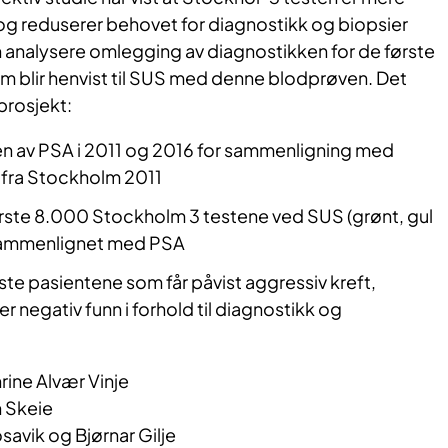
 og reduserer behovet for diagnostikk og biopsier
en analysere omlegging av diagnostikken for de første
 blir henvist til SUS med denne blodprøven. Det
prosjekt:
en av PSA i 2011 og 2016 for sammenligning med
 fra Stockholm 2011
ørste 8.000 Stockholm 3 testene ved SUS (grønt, gul
) sammenlignet med PSA
ste pasientene som får påvist aggressiv kreft,
ler negativ funn i forhold til diagnostikk og
rine Alvær Vinje
 Skeie
savik og Bjørnar Gilje