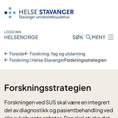
Hopp
til
innhold
LOGG INN
HELSENORGE
SØK
MENY
Forside
Forskning, fag og utdanning
Forskning i Helse Stavanger
Forskningsstrategien
Forskningsstrategien
Forskningen ved SUS skal være en integrert
del av diagnostikk og pasientbehandling ved
alle sykehusets enheter. Den skal styrke det