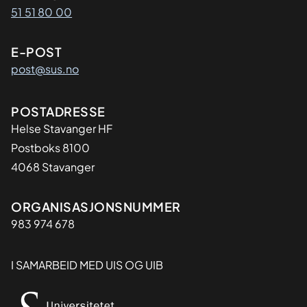
51 51 80 00
E-POST
post@sus.no
Adresse
POSTADRESSE
Helse Stavanger HF
Postboks 8100
4068 Stavanger
Organisasjon
ORGANISASJONSNUMMER
983 974 678
I SAMARBEID MED UIS OG UIB