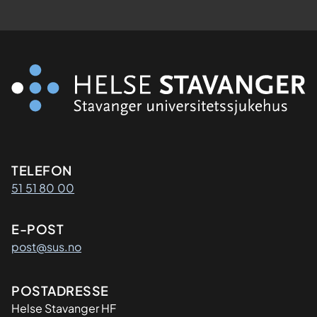
Kontaktinformasjon
TELEFON
51 51 80 00
E-POST
post@sus.no
Adresse
POSTADRESSE
Helse Stavanger HF