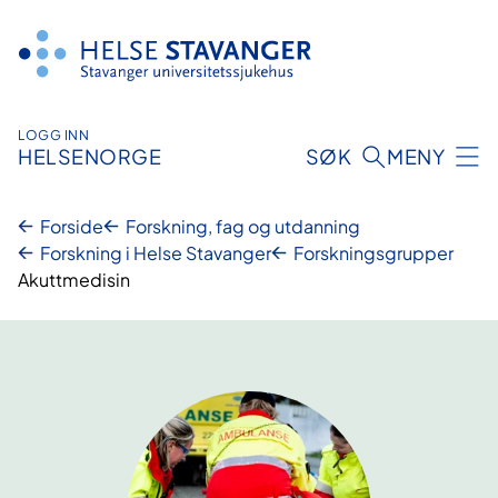
Hopp
til
innhold
LOGG INN
HELSENORGE
SØK
MENY
Forside
Forskning, fag og utdanning
Forskning i Helse Stavanger
Forskningsgrupper
Akuttmedisin