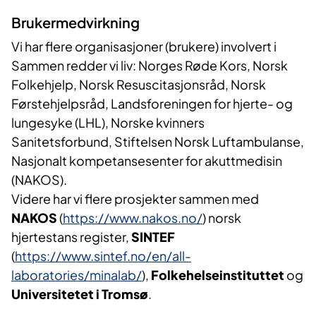
Brukermedvirkning
Vi har flere organisasjoner (brukere) involvert i
Sammen redder vi liv: Norges Røde Kors, Norsk
Folkehjelp, Norsk Resuscitasjonsråd, Norsk
Førstehjelpsråd, Landsforeningen for hjerte- og
lungesyke (LHL), Norske kvinners
Sanitetsforbund, Stiftelsen Norsk Luftambulanse,
Nasjonalt kompetansesenter for akuttmedisin
(NAKOS).
Videre har vi flere prosjekter sammen med
NAKOS
(
https://www.nakos.no/
) norsk
hjertestans register,
SINTEF
(
https://www.sintef.no/en/all-
laboratories/minalab/
),
Folkehelseinstituttet
og
Universitetet i Tromsø
.