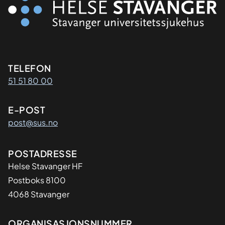
Kontaktinformasjon
TELEFON
51 51 80 00
E-POST
post@sus.no
Adresse
POSTADRESSE
Helse Stavanger HF
Postboks 8100
4068 Stavanger
ORGANISASJONSNUMMER