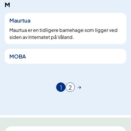
M
Maurtua
Maurtua er en tidligere barnehage som ligger ved
siden av Internatet på Våland.
MOBA
1
2
N
G
å
å
v
t
æ
i
r
l
e
s
n
i