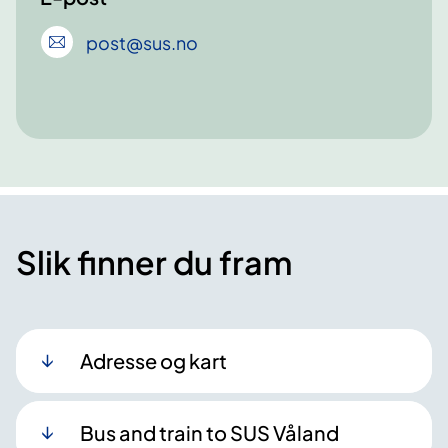
post
@sus
.no
Slik finner du fram
Adresse og kart
Bus and train to SUS Våland