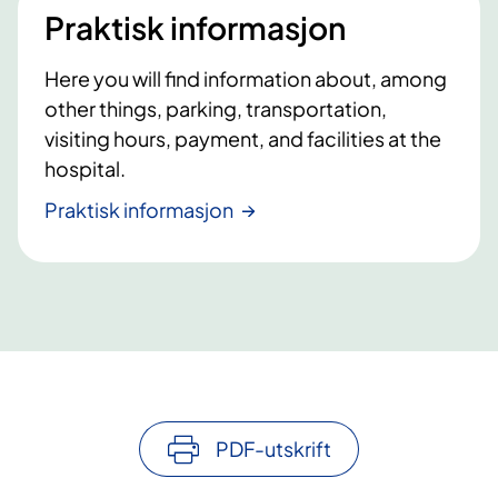
Praktisk informasjon
d
d
e
e
s
Here you will find information about, among
i
other things, parking, transportation,
d
visiting hours, payment, and facilities at the
e
hospital.
Praktisk informasjon
PDF-utskrift