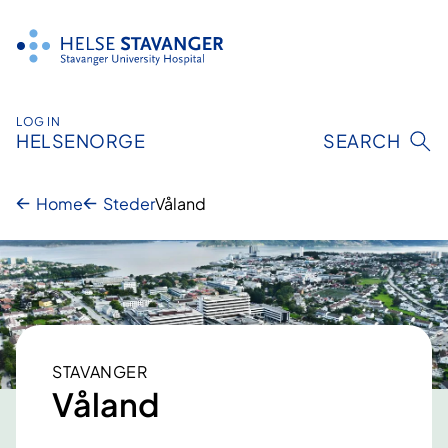
Hopp
til
innhold
LOG IN
HELSENORGE
SEARCH
Home
Steder
Våland
STAVANGER
Våland