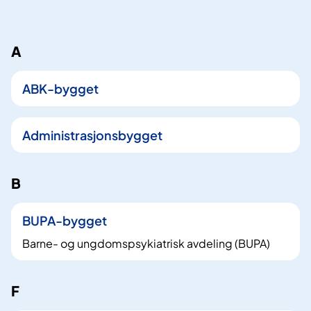
k
A
1
7
ABK-bygget
t
r
e
Administrasjonsbygget
f
f
B
BUPA-bygget
Barne- og ungdomspsykiatrisk avdeling (BUPA)
F