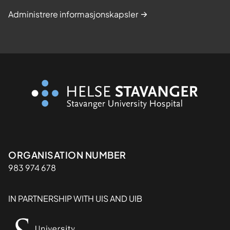
Administrere informasjonskapsler
Organisasjon
ORGANISATION NUMBER
983 974 678
IN PARTNERSHIP WITH UIS AND UIB