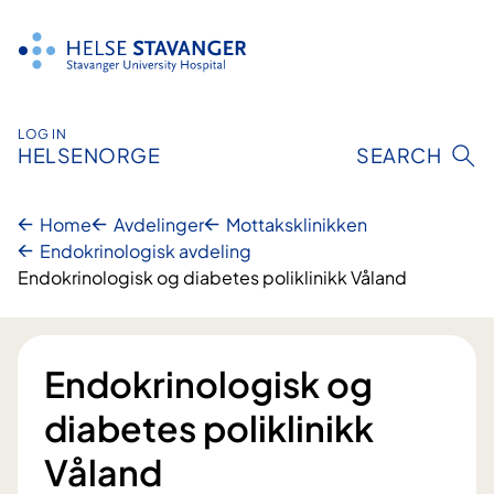
Hopp
til
innhold
LOG IN
HELSENORGE
SEARCH
Home
Avdelinger
Mottaksklinikken
Endokrinologisk avdeling
Endokrinologisk og diabetes poliklinikk Våland
Endokrinologisk og
diabetes poliklinikk
Våland