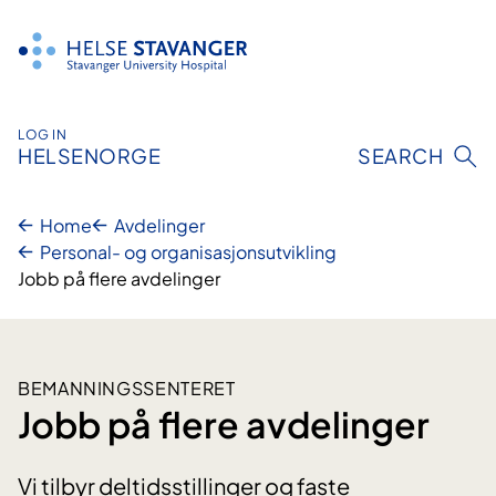
Hopp
til
innhold
LOG IN
HELSENORGE
SEARCH
Home
Avdelinger
Personal- og organisasjonsutvikling
Jobb på flere avdelinger
BEMANNINGSSENTERET
Jobb på flere avdelinger
Vi tilbyr deltidsstillinger og faste