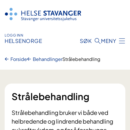
Hopp
til
innhold
LOGG INN
HELSENORGE
SØK
MENY
Forside
Behandlinger
Strålebehandling
Strålebehandling
Strålebehandling bruker vi både ved
helbredende og lindrende behandling
av kreftsykdom, og for å forebygge