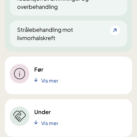
overbehandling
Strålebehandling mot
livmorhalskreft
Før
Vis mer
Under
Vis mer