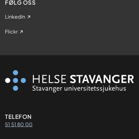
FØLG OSS
LinkedIn
Flickr
Kontaktinformasjon
TELEFON
51 51 80 00