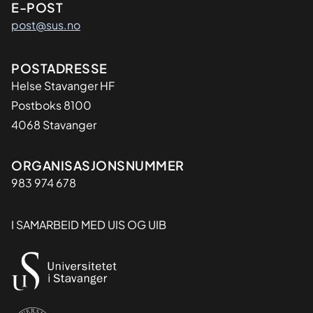
E-POST
post@sus.no
Adresse
POSTADRESSE
Helse Stavanger HF
Postboks 8100
4068 Stavanger
Organisasjon
ORGANISASJONSNUMMER
983 974 678
I SAMARBEID MED UIS OG UIB